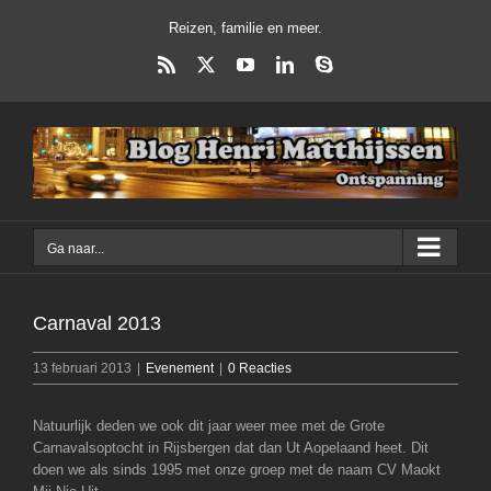
Ga
Reizen, familie en meer.
naar
inhoud
Rss
X
YouTube
LinkedIn
Skype
Ga naar...
Carnaval 2013
13 februari 2013
|
Evenement
|
0 Reacties
Natuurlijk deden we ook dit jaar weer mee met de Grote
Carnavalsoptocht in Rijsbergen dat dan Ut Aopelaand heet. Dit
doen we als sinds 1995 met onze groep met de naam CV Maokt