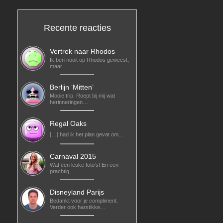
Recente reacties
Vertrek naar Rhodos
Ik ben nooit op Rhodos geweest,
maar…
Berlijn ‘Mitten’
Mooie trip. Roept bij mij wat
herinneringen…
Regal Oaks
[…] had ik het plan gevat om…
Carnaval 2015
Wat een leuke foto's! En een
prachtig…
Disneyland Parijs
Bedankt voor je compliment.
Verder ook harstikke…