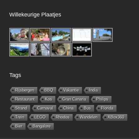
Willekeurige Plaatjes
Tags
Rijsbergen
BBQ
Vakantie
India
Restaurant
Kos
Gran Canaria
Philips
Strand
Carnaval
China
Bus
Florida
Trein
LEGO
Rhodos
Wandelen
XBox360
Bier
Bangalore