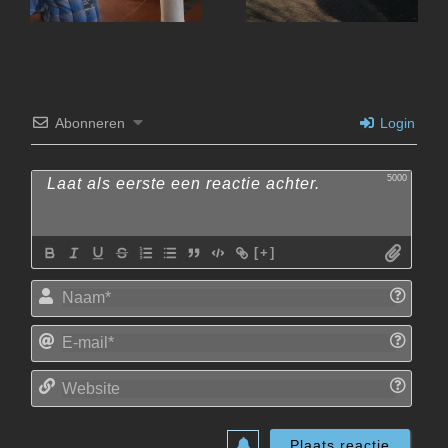
Abonneren
Login
5000
[+]
Naam
E-
mail*
Websi