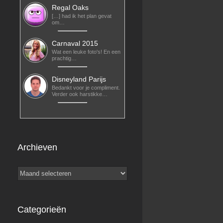
Regal Oaks
[…] had ik het plan gevat
om…
Carnaval 2015
Wat een leuke foto's! En een
prachtig…
Disneyland Parijs
Bedankt voor je compliment.
Verder ook harstikke…
Archieven
Archieven
Categorieën