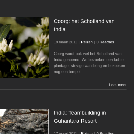
Coorg: het Schotland van
India
19 maart 2011
|
Reizen
|
0 Reacties
Coorg: het Schotland van India
Coorg wordt ook wel het Schotland van
Reizen
India genoemd. We bezoeken een koffie-
plantage, stevige wandeling en bezoeken
nog een tempel.
Lees meer
India: Teambuilding in
Guhantara Resort
17 maart 2011
|
Reizen
|
0 Reacties