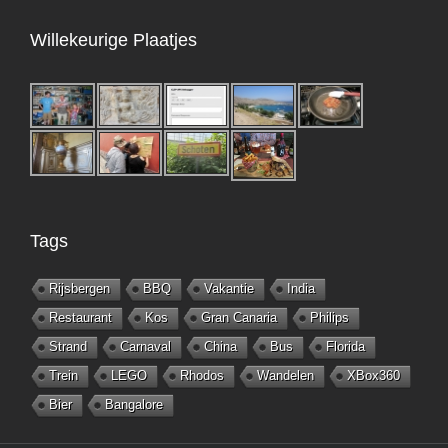
Willekeurige Plaatjes
Tags
Rijsbergen
BBQ
Vakantie
India
Restaurant
Kos
Gran Canaria
Philips
Strand
Carnaval
China
Bus
Florida
Trein
LEGO
Rhodos
Wandelen
XBox360
Bier
Bangalore