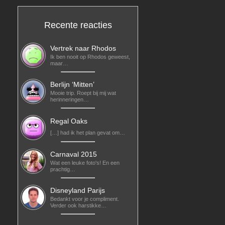
Recente reacties
Vertrek naar Rhodos
Ik ben nooit op Rhodos geweest,
maar…
Berlijn ‘Mitten’
Mooie trip. Roept bij mij wat
herinneringen…
Regal Oaks
[…] had ik het plan gevat om…
Carnaval 2015
Wat een leuke foto's! En een
prachtig…
Disneyland Parijs
Bedankt voor je compliment.
Verder ook harstikke…