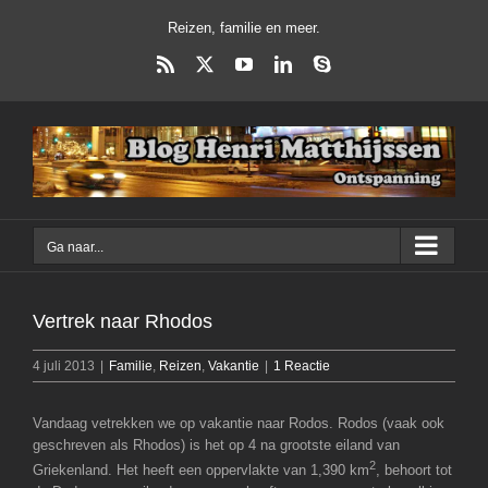
Ga
Reizen, familie en meer.
naar
inhoud
Rss
X
YouTube
LinkedIn
Skype
Ga naar...
Vertrek naar Rhodos
4 juli 2013
|
Familie
,
Reizen
,
Vakantie
|
1 Reactie
Vandaag vetrekken we op vakantie naar Rodos. Rodos (vaak ook
geschreven als Rhodos) is het op 4 na grootste eiland van
2
Griekenland. Het heeft een oppervlakte van 1,390 km
, behoort tot