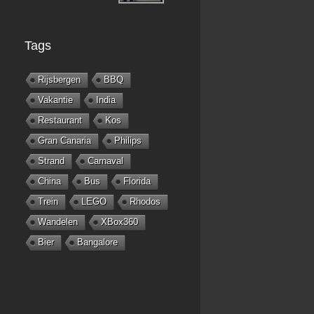
Tags
Rijsbergen
BBQ
Vakantie
India
Restaurant
Kos
Gran Canaria
Philips
Strand
Carnaval
China
Bus
Florida
Trein
LEGO
Rhodos
Wandelen
XBox360
Bier
Bangalore