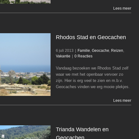
Lees meer
Rhodos Stad en Geocachen
6 juli 2013
|
Familie
,
Geocache
,
Reizen
,
Vakantie
|
0 Reacties
Vandaag bezoeken we Rhodos Stad zelf
Rhodos Stad en Geocachen
waar we met het openbaar vervoer zo
Familie
Geocache
Reizen
Vakantie
zijn. Hier is erg veel te zien en m.b.v.
Geocaches vinden we erg mooie plekjes.
Lees meer
Trianda Wandelen en
Geocachen