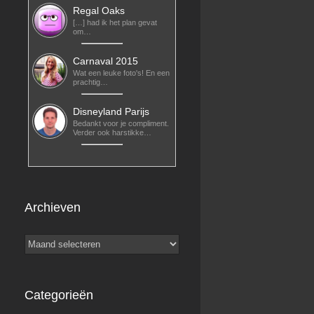
Regal Oaks
[…] had ik het plan gevat
om…
Carnaval 2015
Wat een leuke foto's! En een
prachtig…
Disneyland Parijs
Bedankt voor je compliment.
Verder ook harstikke…
Archieven
Archieven
Categorieën