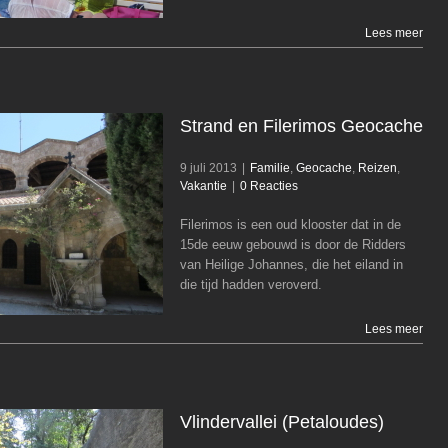
Lees meer
Strand en Filerimos Geocache
9 juli 2013
|
Familie
,
Geocache
,
Reizen
,
Vakantie
|
0 Reacties
Filerimos is een oud klooster dat in de
Strand en Filerimos Geocache
15de eeuw gebouwd is door de Ridders
Familie
Geocache
Reizen
Vakantie
van Heilige Johannes, die het eiland in
die tijd hadden veroverd.
Lees meer
Vlindervallei (Petaloudes)