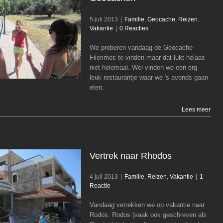
5 juli 2013
|
Familie
,
Geocache
,
Reizen
,
Vakantie
|
0 Reacties
Trianda Wandelen en Geocachen
Familie
Geocache
Reizen
Vakantie
We proberen vandaag de Geocache
Filerimos te vinden maar dat lukt helaas
niet helemaal. Wel vinden we een erg
leuk restaurantje waar we 's avonds gaan
eten.
Lees meer
Vertrek naar Rhodos
4 juli 2013
|
Familie
,
Reizen
,
Vakantie
|
1
Reactie
Vandaag vetrekken we op vakantie naar
Vertrek naar Rhodos
Rodos. Rodos (vaak ook geschreven als
Familie
Reizen
Vakantie