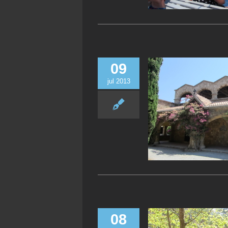
09
jul 2013
08