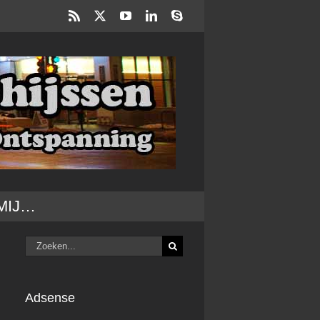
Rss
X
YouTube
LinkedIn
Skype
MIJ…
Zoeken
naar:
Adsense