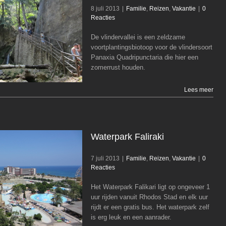
8 juli 2013
|
Familie
,
Reizen
,
Vakantie
|
0
Reacties
De vlindervallei is een zeldzame
Vlindervallei (Petaloudes)
voortplantingsbiotoop voor de vlindersoort
Familie
Reizen
Vakantie
Panaxia Quadripunctaria die hier een
zomerrust houden.
Lees meer
Waterpark Faliraki
7 juli 2013
|
Familie
,
Reizen
,
Vakantie
|
0
Reacties
Het Waterpark Falikari ligt op ongeveer 1
Waterpark Faliraki
uur rijden vanuit Rhodos Stad en elk uur
Familie
Reizen
Vakantie
rijdt er een gratis bus. Het waterpark zelf
is erg leuk en een aanrader.