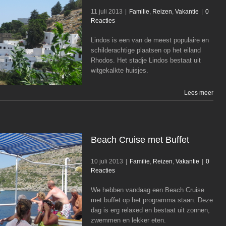
11 juli 2013
|
Familie
,
Reizen
,
Vakantie
|
0
Reacties
Lindos is een van de meest populaire en
Lindos
schilderachtige plaatsen op het eiland
Familie
Reizen
Vakantie
Rhodos. Het stadje Lindos bestaat uit
witgekalkte huisjes.
Lees meer
Beach Cruise met Buffet
10 juli 2013
|
Familie
,
Reizen
,
Vakantie
|
0
Reacties
We hebben vandaag een Beach Cruise
Beach Cruise met Buffet
met buffet op het programma staan. Deze
Familie
Reizen
Vakantie
dag is erg relaxed en bestaat uit zonnen,
zwemmen en lekker eten.