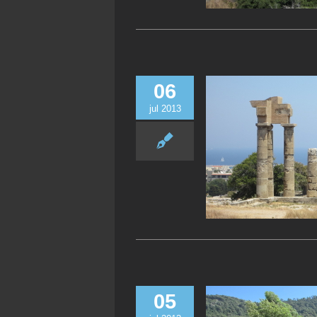
06
jul 2013
05