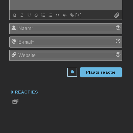
[+]
Naam
E-
mail*
Websi
0
REACTIES