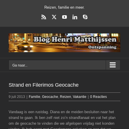
Ga
Reizen, familie en meer.
naar
inhoud
Rss
X
YouTube
LinkedIn
Skype
Ga naar...
Strand en Filerimos Geocache
9 juli 2013
|
Familie
,
Geocache
,
Reizen
,
Vakantie
|
0 Reacties
Vandaag is een rustdag. Diana en de meiden besluiten naar het
strand te gaan. Ik ben zelf niet zo’n strandfanaat en vat het plan
om de geocache te vinden die we afgelopen vrijdag niet konden