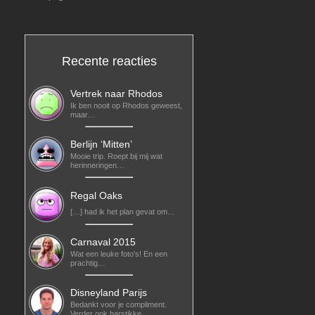
Recente reacties
Vertrek naar Rhodos
Ik ben nooit op Rhodos geweest,
maar…
Berlijn ‘Mitten’
Mooie trip. Roept bij mij wat
herinneringen…
Regal Oaks
[…] had ik het plan gevat om…
Carnaval 2015
Wat een leuke foto's! En een
prachtig…
Disneyland Parijs
Bedankt voor je compliment.
Verder ook harstikke…