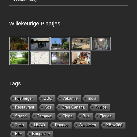
Willekeurige Plaatjes
Tags
Rijsbergen
BBQ
Vakantie
India
Restaurant
Kos
Gran Canaria
Philips
Strand
Carnaval
China
Bus
Florida
Trein
LEGO
Rhodos
Wandelen
XBox360
Bier
Bangalore