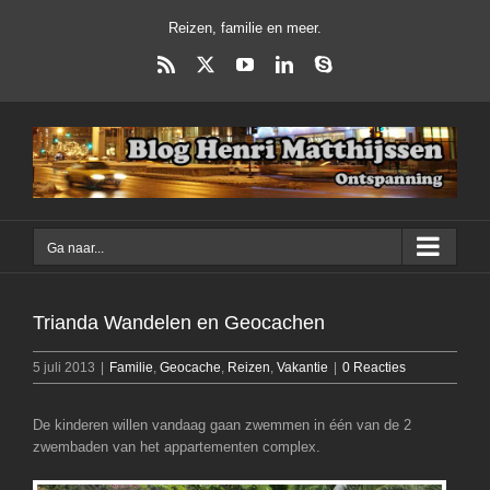
Ga
Reizen, familie en meer.
naar
inhoud
Rss
X
YouTube
LinkedIn
Skype
Ga naar...
Trianda Wandelen en Geocachen
5 juli 2013
|
Familie
,
Geocache
,
Reizen
,
Vakantie
|
0 Reacties
De kinderen willen vandaag gaan zwemmen in één van de 2
zwembaden van het appartementen complex.