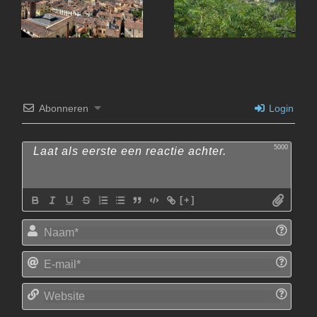
Lucca
Abonneren
Login
5000
[+]
Naam
E-
mail*
Websi