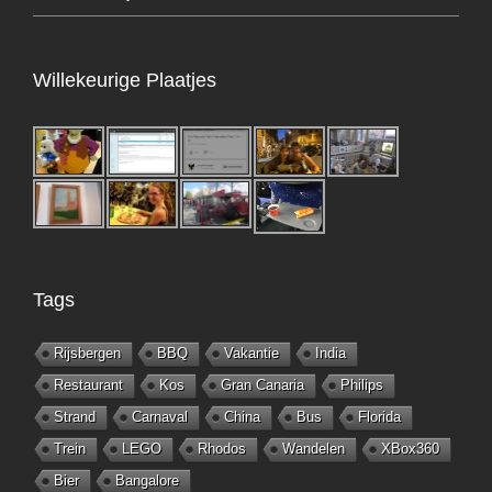
Willekeurige Plaatjes
Tags
Rijsbergen
BBQ
Vakantie
India
Restaurant
Kos
Gran Canaria
Philips
Strand
Carnaval
China
Bus
Florida
Trein
LEGO
Rhodos
Wandelen
XBox360
Bier
Bangalore