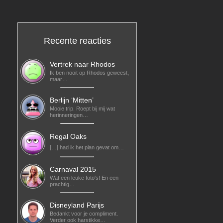
Recente reacties
Vertrek naar Rhodos
Ik ben nooit op Rhodos geweest,
maar…
Berlijn ‘Mitten’
Mooie trip. Roept bij mij wat
herinneringen…
Regal Oaks
[…] had ik het plan gevat om…
Carnaval 2015
Wat een leuke foto's! En een
prachtig…
Disneyland Parijs
Bedankt voor je compliment.
Verder ook harstikke…