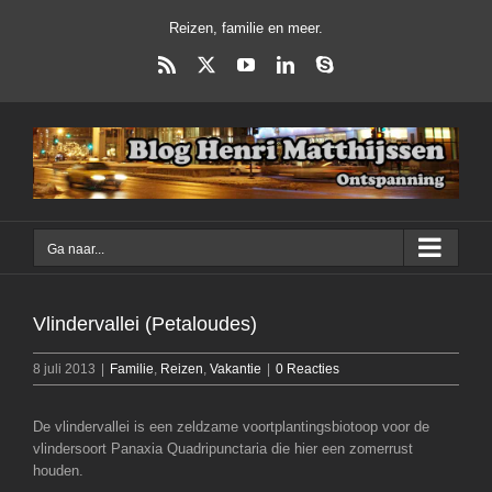
Ga
Reizen, familie en meer.
naar
inhoud
Rss
X
YouTube
LinkedIn
Skype
Ga naar...
Vlindervallei (Petaloudes)
8 juli 2013
|
Familie
,
Reizen
,
Vakantie
|
0 Reacties
De vlindervallei is een zeldzame voortplantingsbiotoop voor de
vlindersoort Panaxia Quadripunctaria die hier een zomerrust
houden.