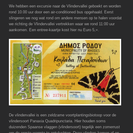
We hebben een excursie naar de Vlindervallei geboekt en worden
rond 10.00 uur door een air-conditioned bus opgehaald. Eerst
slingeren we nog wat rond om andere mensen op te halen voordat
we richting de Vlindervallei vertrekken waar we rond 11:00 uur
aankomen. Een entree-kaartje kost hier nu Euro 5,=.
De vlindervallei is een zeldzame voortplantingsbiotoop voor de
vlindersoort Panaxia Quadripunctaria. Hier houden soms
duizenden Spaanse vlaggen (vlindersoort) tegelijk een zomerrust
om de ergste warmte te ontvluchten. Deze vlinders komen af op