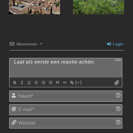
Lucca
Abonneren
Login
5000
[+]
Naam
E-
mail*
Websi