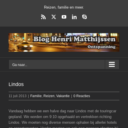
Ga
Reizen, familie en meer.
naar
inhoud
Rss
X
YouTube
LinkedIn
Skype
Ga naar...
Lindos
11 juli 2013
|
Familie
,
Reizen
,
Vakantie
|
0 Reacties
Vandaag hebben we een halve dag naar Lindos met de touringcar
gepland. We worden om 9:10 opgehaald en vertrekken richting
Lindos. We moeten nog diverse mensen ophalen bij allerlei hotels