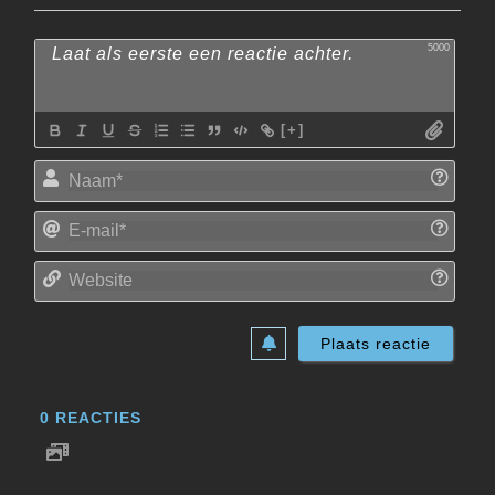
5000
[+]
Naam
E-
mail*
Websi
0
REACTIES