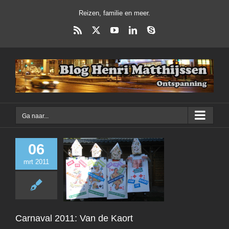
Ga
Reizen, familie en meer.
naar
inhoud
Rss
X
YouTube
LinkedIn
Skype
Ga naar...
06
mrt 2011
Carnaval 2011: 
Kaort
Dagelijks Leven
E
Carnaval 2011: Van de Kaort