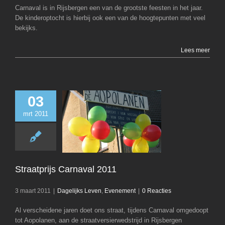
Carnaval is in Rijsbergen een van de grootste feesten in het jaar.
De kinderoptocht is hierbij ook een van de hoogtepunten met veel
bekijks.
Lees meer
03
mrt 2011
Straatprijs Carna
Dagelijks Leven
E
Straatprijs Carnaval 2011
3 maart 2011
|
Dagelijks Leven
,
Evenement
|
0 Reacties
Al verscheidene jaren doet ons straat, tijdens Carnaval omgedoopt
tot Aopolanen, aan de straatversierwedstrijd in Rijsbergen