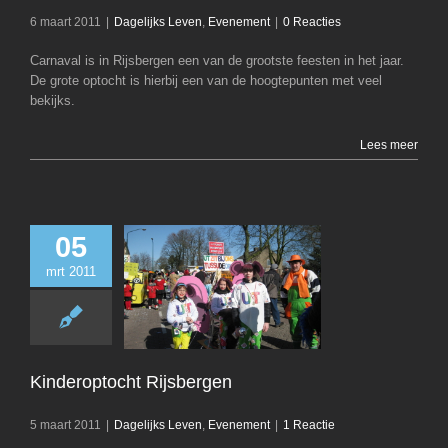
6 maart 2011
|
Dagelijks Leven
,
Evenement
|
0 Reacties
Carnaval is in Rijsbergen een van de grootste feesten in het jaar.
De grote optocht is hierbij een van de hoogtepunten met veel
bekijks.
Lees meer
05
mrt 2011
Kinderoptocht Ri
Dagelijks Leven
E
Kinderoptocht Rijsbergen
5 maart 2011
|
Dagelijks Leven
,
Evenement
|
1 Reactie