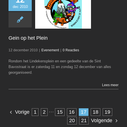
dec 2010
Gein op het P
Evenemen
Gein op het Plein
12 december 2010
|
Evenement
|
0 Reacties
Rondom het Lindekensplein en een gedeelte van de Sint
Bavostraat is er zaterdag 11 en zondag 12 december van alles
georganiseerd.
Lees meer
1
2
···
15
16
17
18
19
Vorige
20
21
Volgende