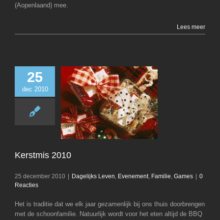
(Aopenlaand) mee.
Lees meer
25
dec 2010
Kerstmis 2
Dagelijks Le
Evenement
Famili
Kerstmis 2010
25 december 2010
|
Dagelijks Leven
,
Evenement
,
Familie
,
Games
|
0
Reacties
Het is traditie dat we elk jaar gezamenlijk bij ons thuis doorbrengen
met de schoonfamilie. Natuurlijk wordt voor het eten altijd de BBQ