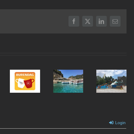
Facebook
X
LinkedIn
E-
mail
Burendag
Jopen
2018: Hap
Paleokastritsa
Haarlem
& Trap
Login