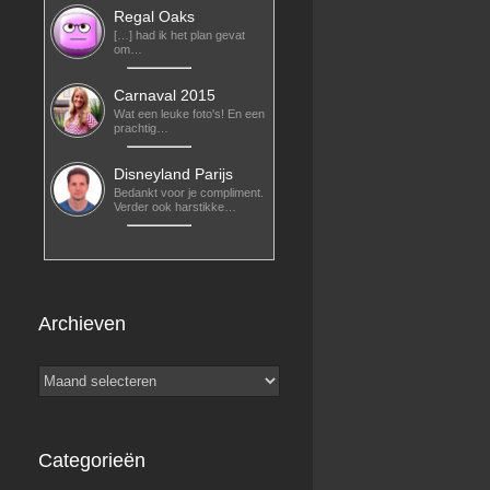
Regal Oaks
[…] had ik het plan gevat
om…
Carnaval 2015
Wat een leuke foto's! En een
prachtig…
Disneyland Parijs
Bedankt voor je compliment.
Verder ook harstikke…
Archieven
Archieven
Categorieën