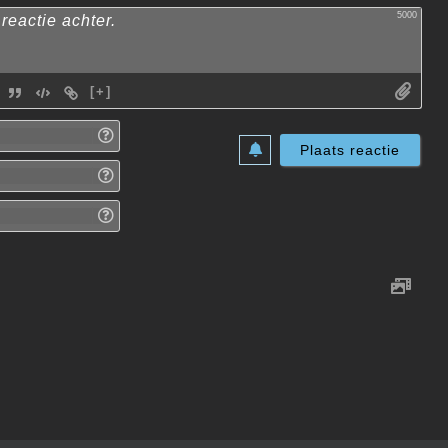
5000
[+]
Naam*
E-
mail*
Website