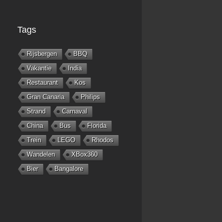
Tags
Rijsbergen
BBQ
Vakantie
India
Restaurant
Kos
Gran Canaria
Philips
Strand
Carnaval
China
Bus
Florida
Trein
LEGO
Rhodos
Wandelen
XBox360
Bier
Bangalore