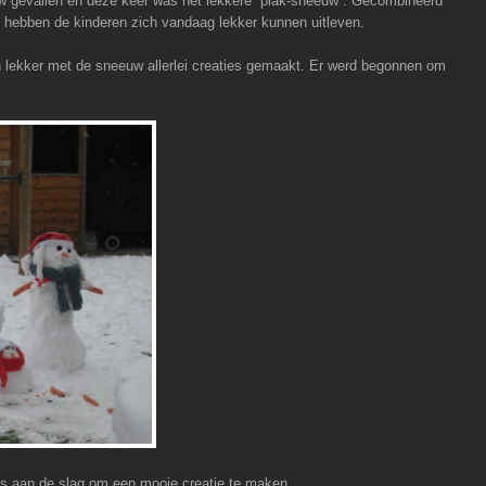
w gevallen en deze keer was het lekkere “plak-sneeuw”. Gecombineerd
s, hebben de kinderen zich vandaag lekker kunnen uitleven.
n lekker met de sneeuw allerlei creaties gemaakt. Er werd begonnen om
es aan de slag om een mooie creatie te maken.