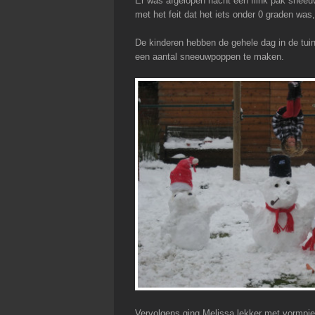
Er was afgelopen nacht een flink pak sneeu
met het feit dat het iets onder 0 graden wa
De kinderen hebben de gehele dag in de tui
een aantal sneeuwpoppen te maken.
Vervolgens ging Melissa lekker met vormpj