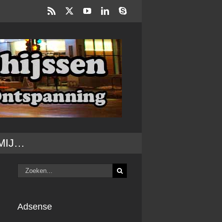
Rss
X
YouTube
LinkedIn
Skype
MIJ…
Zoeken
naar:
Adsense