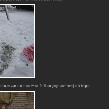
 bouw van een sneeuwhut. Melissa ging haar hierbij ook helpen.