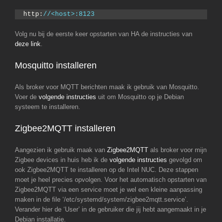
http:
//<host>:8123
Volg nu bij de eerste keer opstarten van HA de instructies van
deze link
.
Mosquitto installeren
Als broker voor MQTT berichten maak ik gebruik van Mosquitto.
Voer de
volgende instructies
uit om Mosquitto op je Debian
systeem te installeren.
Zigbee2MQTT installeren
Aangezien ik gebruik maak van
Zigbee2MQTT
als broker voor mijn
Zigbee devices in huis heb ik de
volgende instructies
gevolgd om
ook Zigbee2MQTT te installeren op de Intel NUC. Deze stappen
moet je heel precies opvolgen. Voor het automatisch opstarten van
Zigbee2MQTT via een service moet je wel een kleine aanpassing
maken in de file ‘/etc/systemd/system/zigbee2mqtt.service’.
Verander hier de ‘User’ in de gebruiker die jij hebt aangemaakt in je
Debian installatie.