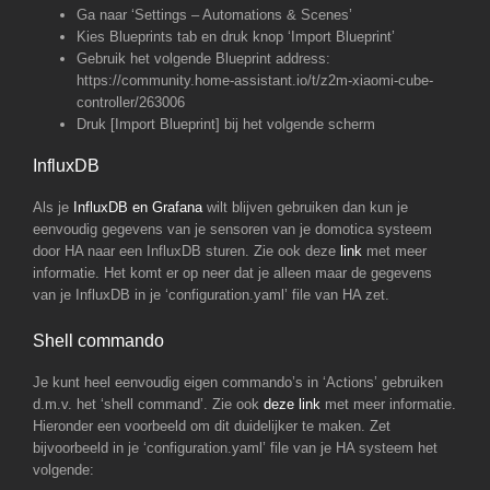
Ga naar ‘Settings – Automations & Scenes’
Kies Blueprints tab en druk knop ‘Import Blueprint’
Gebruik het volgende Blueprint address:
https://community.home-assistant.io/t/z2m-xiaomi-cube-
controller/263006
Druk [Import Blueprint] bij het volgende scherm
InfluxDB
Als je
InfluxDB en Grafana
wilt blijven gebruiken dan kun je
eenvoudig gegevens van je sensoren van je domotica systeem
door HA naar een InfluxDB sturen. Zie ook deze
link
met meer
informatie. Het komt er op neer dat je alleen maar de gegevens
van je InfluxDB in je ‘configuration.yaml’ file van HA zet.
Shell commando
Je kunt heel eenvoudig eigen commando’s in ‘Actions’ gebruiken
d.m.v. het ‘shell command’. Zie ook
deze link
met meer informatie.
Hieronder een voorbeeld om dit duidelijker te maken. Zet
bijvoorbeeld in je ‘configuration.yaml’ file van je HA systeem het
volgende: