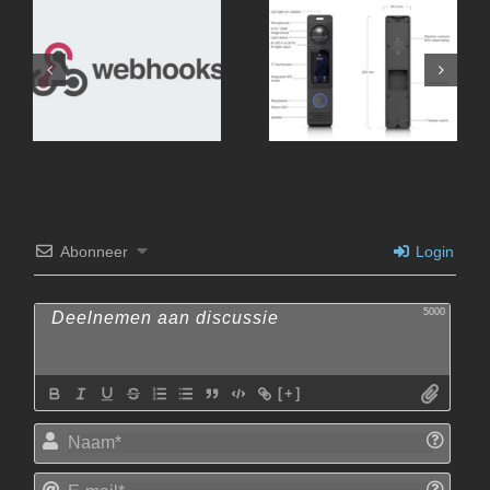
Webhooks met Home-
Assistant en Unifi
Abonneer
Login
5000
[+]
Naam
E-