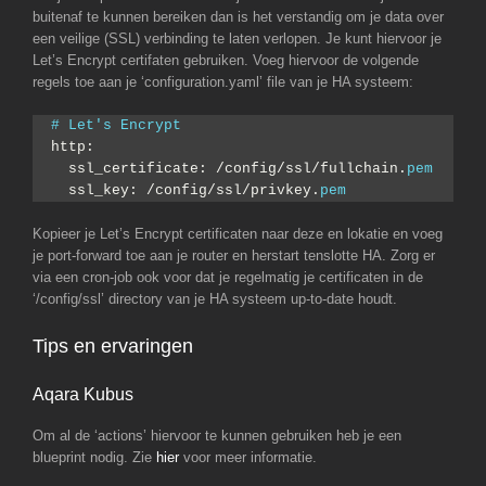
buitenaf te kunnen bereiken dan is het verstandig om je data over
een veilige (SSL) verbinding te laten verlopen. Je kunt hiervoor je
Let’s Encrypt certifaten gebruiken. Voeg hiervoor de volgende
regels toe aan je ‘configuration.yaml’ file van je HA systeem:
# Let's Encrypt
http:
  ssl_certificate: /config/ssl/fullchain.
pem
  ssl_key: /config/ssl/privkey.
pem
Kopieer je Let’s Encrypt certificaten naar deze en lokatie en voeg
je port-forward toe aan je router en herstart tenslotte HA. Zorg er
via een cron-job ook voor dat je regelmatig je certificaten in de
‘/config/ssl’ directory van je HA systeem up-to-date houdt.
Tips en ervaringen
Aqara Kubus
Om al de ‘actions’ hiervoor te kunnen gebruiken heb je een
blueprint nodig. Zie
hier
voor meer informatie.