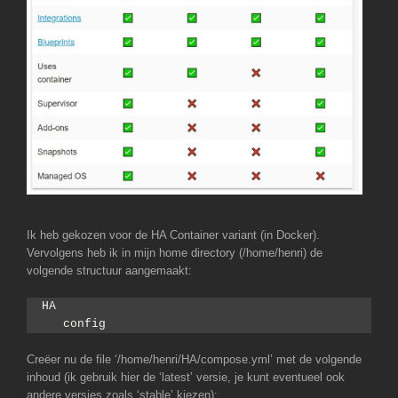
Ik heb gekozen voor de HA Container variant (in Docker).
Vervolgens heb ik in mijn home directory (/home/henri) de
volgende structuur aangemaakt:
HA
   config
Creëer nu de file ‘/home/henri/HA/compose.yml’ met de volgende
inhoud (ik gebruik hier de ‘latest’ versie, je kunt eventueel ook
andere versies zoals ‘stable’ kiezen):