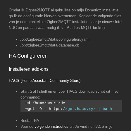
Omdat ik Zigbee2MQTT al gebruikte op mijn Domoticz installatie
ga ik de configuratie hiervan overnemen. Kopieer de volgende files
van je oorspronkelijke Zigbee2MQTT installatie naar je nieuwe Intel
NUC en pas aan waar nodig (b.v. IP adres MQTT broker):
/opt/zigbee2mqtt/data/configuration.yaml
/opt/zigbee2mqtt/data/database.db
HA Configureren
Installeren add-ons
HACS (Home Assistant Community Store)
Start SSH shell en en voer HACS download script uit met
commando:
cd /home/henri/HA
wget -O - https:
//get.hacs.xyz | bash -
Restart HA
Voer de
volgende instructies
uit Je vind nu HACS in je