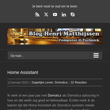
Ga
Je bent nooit te oud om te leren.
naar
inhoud
Rss
X
YouTube
LinkedIn
Skype
Ga naar...
Home Assistant
13 januari 2023
|
Dagelijks Leven
,
Domotica
|
32 Reacties
Ik werk al een paar jaar met
Domoticz
als Domotica oplossing in
huis en dat werkt erg goed en betrouwbaar. Echter merk ik de
laatste tijd dat Home Assistant als Domotica systeem steeds