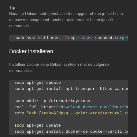
Tip
Nadat je Debian hebt geïnstalleerd en opgestart kun je het beste
de power management functies uitzetten met het volgende
commando:
sudo systemctl mask sleep.
target
 suspend.
target
 hi
Docker installeren
Installeer Docker op je Debian systeem met de volgende
commando’s:
sudo apt-get update
sudo apt-get install apt-transport-https ca-certif
sudo mkdir -p /etc/apt/keyrings
curl -fsSL https:
//download.docker.com/linux/debia
echo 
"deb [arch=$(dpkg --print-architecture) signe
sudo apt-get update
sudo apt-get install docker-ce docker-ce-cli conta