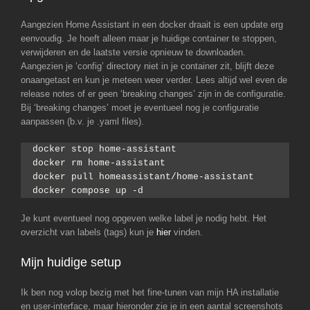
Aangezien Home Assistant in een docker draait is een update erg
eenvoudig. Je hoeft alleen maar je huidige container te stoppen,
verwijderen en de laatste versie opnieuw te downloaden.
Aangezien je ‘config’ directory niet in je container zit, blijft deze
onaangetast en kun je meteen weer verder. Lees altijd wel even de
release notes of er geen ‘breaking changes’ zijn in de configuratie.
Bij ‘breaking changes’ moet je eventueel nog je configuratie
aanpassen (b.v. je .yaml files).
docker stop home-assistant
docker rm home-assistant
docker pull homeassistant/home-assistant
docker compose up -d
Je kunt eventueel nog opgeven welke label je nodig hebt. Het
overzicht van labels (tags) kun je
hier
vinden.
Mijn huidige setup
Ik ben nog volop bezig met het fine-tunen van mijn HA installatie
en user-interface, maar hieronder zie je in een aantal screenshots