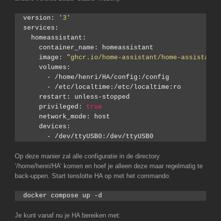
version: 
'3'
services:
  homeassistant:
    container_name: homeassistant
    image: 
"ghcr.io/home-assistant/home-assistant:
    volumes:
      - /home/henri/HA/config:/config
      - /etc/localtime:/etc/localtime:ro
    restart: unless-stopped
    privileged: 
true
    network_mode: host
    devices:
      - /dev/ttyUSB0:/dev/ttyUSB0
Op deze manier zal alle configuratie in de directory
‘/home/henri/HA’ komen en hoef je alleen deze maar regelmatig te
back-uppen. Start tenslotte HA op met het commando:
docker compose up -d
Je kunt vanaf nu je HA bereiken met: