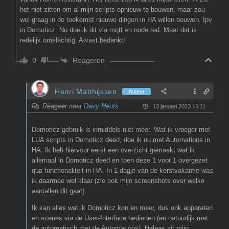
het niet zitten om al mijn scripts opnieuw te bouwen, maar zou
wel graag in de toekomst nieuwe dingen in HA willen bouwen. Ipv
in Domoticz. Nu doe ik dit via mqtt en node red. Maar dat is
redelijk omslachtig. Alvast bedankt!
Reageren
0
Henri Matthijssen
Auteur
Reageer naar
Davy Heuts
13 januari 2023 16:11
Domoticz gebruik is inmiddels niet meer. Wat ik vroeger met
LUA scripts in Domoticz deed, doe ik nu met Automations in
HA. Ik heb hiervoor eerst een overzicht gemaakt wat ik
allemaal in Domoticz deed en toen deze 1 voor 1 overgezet
qua functionaliteit in HA. In 1 dagje van de kerstvakantie was
ik daarmee wel klaar (zie ook mijn screenshots over welke
aantallen dit gaat).
Ik kan alles wat ik Domoticz kon en meer, dus ook apparaten
en scenes via de User-Interface bedienen (en natuurlijk met
de automatisch met de Automations). Helaas zit mijn