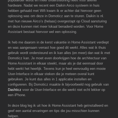
populairder wordt en meer ondersteuning heeft voor allerlei
hardware. Nadat we recent een Daikin Airco systeem in huis
hebben gehaald met Wifi kwam ik er achter dat hiervoor geen
oplossing was om deze in Domoticz aan te sturen. Daikin is nl.
met hun nieuwe Airco’s (helaas) overgestapt op Cloud aansturing
en deze kunnen niet meer lokaal benaderd worden. Voor Home
Assistant bestaat hiervoor wel een oplossing.
Ik heb me daarom in de kerst vakantie in Home Assistant verdiept
en was aangenaam verrast hoe goed dit werkt. Alles wat ik thuis
gebruik wordt ondersteund en ik kan alles (en meer) dan wat ik met
Domoticz kan. Je moet even doorkrijgen hoe de architectuur van
Home Assistant in elkaar steekt, maar als je dat eenmaal door
hebt werkt het heerlijk. Tevens kun je heel eenvoudig een mooie
User-Interface in elkaar steken die je meteen overal kunt
gebruiken. Je kunt dus alles in 1 applicatie instellen en
configureren. Bij Domoticz maakte ik bijvoorbeeld nog gebruik van
Dashticz
voor de User-Interface en die werkt niet echt lekker op
een iPhone.
In deze blog leg ik uit hoe ik Home Assistant heb geïnstalleerd en
geef een aantal ervaringen en tips die jou misschien kunnen
helpen.