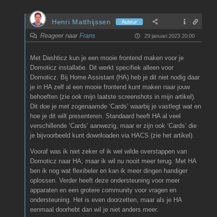
Henri Matthijssen
Auteur
Reageer naar
Frans
29 januari 2023 20:00
Met Dashticz kun je een mooie frontend maken voor je
Domoticz installatie. Dit werkt specifiek alleen voor
Domoticz. Bij Home Assistant (HA) heb je dit niet nodig daar
je in HA zelf al een mooie frontend kunt maken naar jouw
behoeften (zie ook mijn laatste screenshots in mijn artikel).
Dit doe je met zogenaamde ‘Cards’ waarbij je vastlegt wat en
hoe je dit wilt presenteren. Standaard heeft HA al veel
verschillende ‘Cards’ aanwezig, maar er zijn ook ‘Cards’ die
je bijvoorbeeld kunt downloaden via HACS (zie het artikel).
Vooraf was ik niet zeker of ik wel wilde overstappen van
Domoticz naar HA, maar ik wil nu nooit meer terug. Met HA
ben ik nog wat flexibeler en kan ik meer dingen handiger
oplossen. Verder heeft deze ondersteuning voor meer
apparaten en een grotere community voor vragen en
ondersteuning. Het is even doorzetten, maar als je HA
eenmaal doorhebt dan wil je niet anders meer.