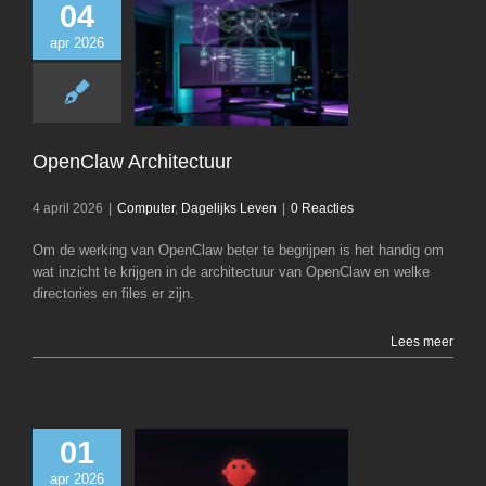
04
apr 2026
OpenClaw Archit
Computer
Dagelij
OpenClaw Architectuur
4 april 2026
|
Computer
,
Dagelijks Leven
|
0 Reacties
Om de werking van OpenClaw beter te begrijpen is het handig om
wat inzicht te krijgen in de architectuur van OpenClaw en welke
directories en files er zijn.
Lees meer
01
apr 2026