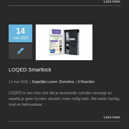
Lees meer
14
mei 2026
LOQED Smart
Dagelijks Leven
D
LOQED Smartlock
14 mei 2026
|
Dagelijks Leven
,
Domotica
|
0 Reacties
LOQED is een slim slot dat je bestaande cylinder vervangt en
waarbij je geen fysieke sleutels meer nodig hebt. Het werkt handig,
snel en betrouwbaar.
Lees meer