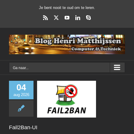
Ga
Je bent nooit te oud om te leren.
naar
inhoud
Rss
X
YouTube
LinkedIn
Skype
Ga naar...
04
aug 2026
Fail2Ban-U
Linux
Fail2Ban-UI