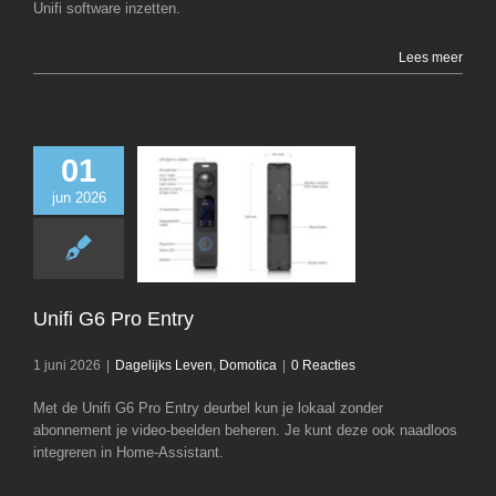
Unifi software inzetten.
Lees meer
01
jun 2026
Unifi G6 Pro 
Dagelijks Leven
D
Unifi G6 Pro Entry
1 juni 2026
|
Dagelijks Leven
,
Domotica
|
0 Reacties
Met de Unifi G6 Pro Entry deurbel kun je lokaal zonder
abonnement je video-beelden beheren. Je kunt deze ook naadloos
integreren in Home-Assistant.