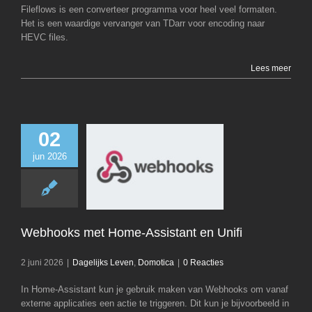
Fileflows is een converteer programma voor heel veel formaten.
Het is een waardige vervanger van TDarr voor encoding naar
HEVC files.
Lees meer
02
jun 2026
Webhooks met
Assistant en 
Dagelijks Leven
D
Webhooks met Home-Assistant en Unifi
2 juni 2026
|
Dagelijks Leven
,
Domotica
|
0 Reacties
In Home-Assistant kun je gebruik maken van Webhooks om vanaf
externe applicaties een actie te triggeren. Dit kun je bijvoorbeeld in