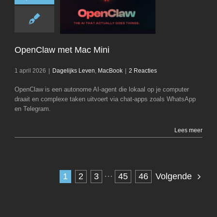
OpenClaw met M
Dagelijks Leven
OpenClaw met Mac Mini
1 april 2026
|
Dagelijks Leven
,
MacBook
|
2 Reacties
OpenClaw is een autonome AI-agent die lokaal op je computer
draait en complexe taken uitvoert via chat-apps zoals WhatsApp
en Telegram.
Lees meer
1
2
3
···
45
46
Volgende