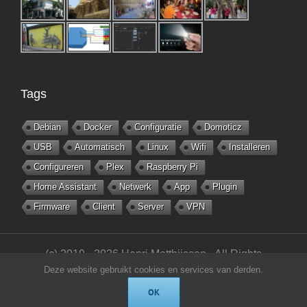
Tags
Debian
Docker
Configuratie
Domoticz
USB
Automatisch
Linux
Wifi
Installeren
Configureren
Plex
Raspberry Pi
Home Assistant
Netwerk
App
Plugin
Firmware
Client
Server
VPN
(c) 2019 - 2026 Henri Matthijssen - All Rights
Deze website gebruikt cookies en services van derden.
Reserved -
matthijsseninfo.nl
OK
Rss
X
YouTube
LinkedIn
Skype