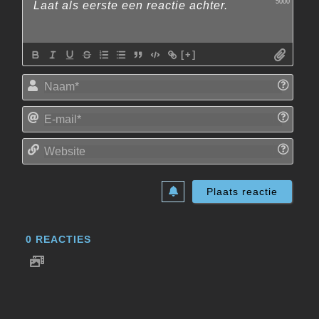
5000
[+]
Naam
E-
mail*
Websi
0
REACTIES