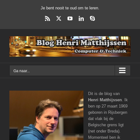
Ga
Je bent nooit te oud om te leren.
naar
inhoud
Rss
X
YouTube
LinkedIn
Skype
Ga naar...
Dit is de blog van
Henri Matthijssen
. Ik
ben op 27 maart 1969
geboren in Rijsbergen
dat vlak bij de
Belgische grens ligt
(net onder Breda).
Momenteel ben ik