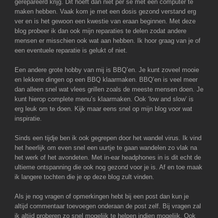
gerepareerd krijg. Dit hoeft dan niet per se met een computer te
maken hebben. Vaak kom je met een dosis gezond verstand erg
ver en is het gewoon een kwestie van eraan beginnen. Met deze
blog probeer ik dan ook mijn reparaties te delen zodat andere
mensen er misschien ook wat aan hebben. Ik hoor graag van je of
een eventuele reparatie is gelukt of niet.
Een andere grote hobby van mij is BBQ’en. Je kunt zoveel mooie
en lekkere dingen op een BBQ klaarmaken. BBQ’en is veel meer
dan alleen snel wat vlees grillen zoals de meeste mensen doen. Je
kunt hierop complete menu’s klaarmaken. Ook ‘low and slow’ is
erg leuk om te doen. Kijk maar eens snel op mijn blog voor wat
inspiratie.
Sinds een tijdje ben ik ook gegrepen door het wandel virus. Ik vind
het heerlijk om even snel een uurtje te gaan wandelen zo vlak na
het werk of het avondeten. Met in-ear headphones in is dit echt de
ultieme ontspanning die ook nog gezond voor je is. Af en toe maak
ik langere tochten die je op deze blog zult vinden.
Als je nog vragen of opmerkingen hebt bij een post dan kun je
altijd commentaar toevoegen onderaan de post zelf. Bij vragen zal
ik altijd proberen zo snel mogelijk te helpen indien mogelijk. Ook