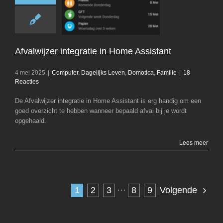
Afvalwijzer integ
Home Assist
Computer
Dagelij
Domotica
Fam
Afvalwijzer integratie in Home Assistant
4 mei 2025
|
Computer
,
Dagelijks Leven
,
Domotica
,
Familie
|
18
Reacties
De Afvalwijzer integratie in Home Assistant is erg handig om een
goed overzicht te hebben wanneer bepaald afval bij je wordt
opgehaald.
Lees meer
1
2
3
···
8
9
Volgende