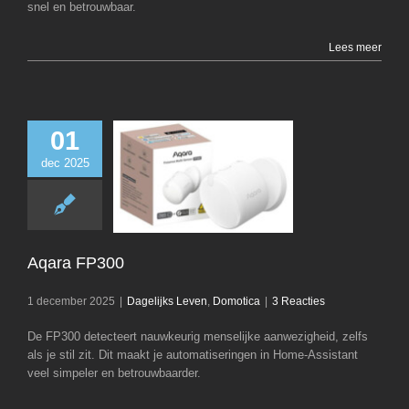
snel en betrouwbaar.
Lees meer
01
dec 2025
Aqara FP3
Dagelijks Leven
D
Aqara FP300
1 december 2025
|
Dagelijks Leven
,
Domotica
|
3 Reacties
De FP300 detecteert nauwkeurig menselijke aanwezigheid, zelfs
als je stil zit. Dit maakt je automatiseringen in Home-Assistant
veel simpeler en betrouwbaarder.