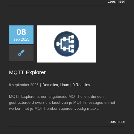
Lees meer
08
sep 2025
MQTT Explo
Domotica
Li
MQTT Explorer
8 september 2025
|
Domotica
,
Linux
|
0 Reacties
MQTT Explorer is een uitgebreide MQTT-client die een
gestructureerd overzicht biedt van je MQTT-messages en het
werken met je MQTT broker supereenvoudig maakt.
Lees meer