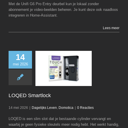
Met de Unifi G6 Pro Entry deurbel kun je lokaal zonder
abonnement je video-beelden beheren. Je kunt deze ook naadloos
integreren in Home-Assistant.
Lees meer
14
mei 2026
LOQED Smart
Dagelijks Leven
D
LOQED Smartlock
14 mei 2026
|
Dagelijks Leven
,
Domotica
|
0 Reacties
LOQED is een slim slot dat je bestaande cylinder vervangt en
waarbij je geen fysieke sleutels meer nodig hebt. Het werkt handig,