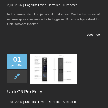
2 juni 2026
|
Dagelijks Leven
,
Domotica
|
0 Reacties
In Home-Assistant kun je gebruik maken van Webhooks om vanaf
externe applicaties een actie te triggeren. Dit kun je bijvoorbeeld in
Unifi software inzetten.
Lees meer
01
jun 2026
Unifi G6 Pro 
Dagelijks Leven
D
Unifi G6 Pro Entry
1 juni 2026
|
Dagelijks Leven
,
Domotica
|
0 Reacties