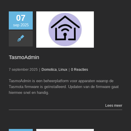
07
sep 2025
TasmoAdm
Domotica
Li
TasmoAdmin
7 september 2025
|
Domotica
,
Linux
|
0 Reacties
TasmoAdmin is een beheerplatform voor apparaten waarop de
Tasmota firmware is geïnstalleerd. Updaten van de firmware gaat
hiermee snel en handig.
Lees meer