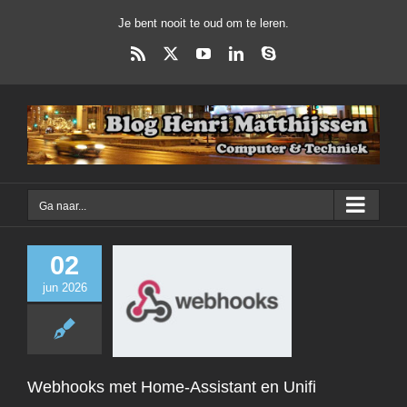
Ga
Je bent nooit te oud om te leren.
naar
inhoud
Rss
X
YouTube
LinkedIn
Skype
Ga naar...
02
jun 2026
Webhooks met
Assistant en 
Dagelijks Leven
D
Webhooks met Home-Assistant en Unifi