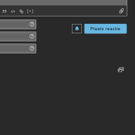
[+]
Naam*
E-
mail*
Website