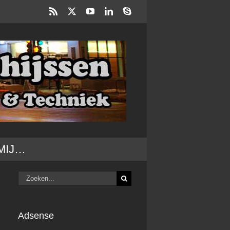
Rss
X
YouTube
LinkedIn
Skype
MIJ…
Zoeken
naar:
Adsense