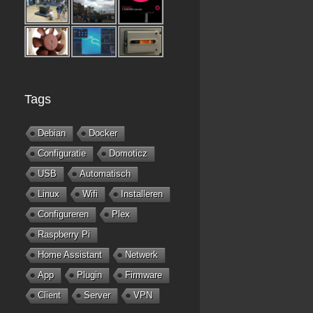
Tags
Debian
Docker
Configuratie
Domoticz
USB
Automatisch
Linux
Wifi
Installeren
Configureren
Plex
Raspberry Pi
Home Assistant
Netwerk
App
Plugin
Firmware
Client
Server
VPN