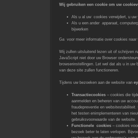
Wij gebruiken een cookie om uw cookiev
Als u al uw cookies verwijdert, u uw
Als u een ander apparaat, computerp
bijwerken
Ga voor meer informatie over cookies naar
Wij zullen uitsluitend lezen uit of schrijve
JavaScript niet door uw Browser ondersteu
browserinstellingen. Let wel dat als u in uw
van deze site zullen functioneren.
Tijdens uw bezoeken aan de website van
ey
Transactiecookies
– cookies die tij
aanmelden en beheren van uw account
fraudepreventie en websitestabiliteit
het testen enimplementeren van nieu
gebruiksvoorwaarde van de website.
Functionele cookies
– cookies voor
bezoek beter te laten verlopen. Bijvo
uw bezoek aan de webpagina’s van ey