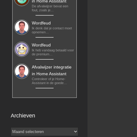
in Home Assistant
De afvalwijzer bevat een
fout, zoals je…
Wordfeud
Ik denk dat je contact moet
opnemen…
Wordfeud
Ik heb vandaag betaald voor
de premium…
Afvalwijzer integratie
in Home Assistant
Controleer of je Home-
Assistant in de goede…
Archieven
Archieven