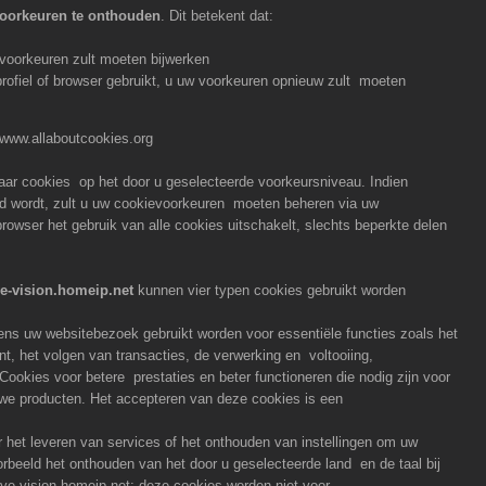
oorkeuren te onthouden
. Dit betekent dat:
 voorkeuren zult moeten bijwerken
rofiel of browser gebruikt, u uw voorkeuren opnieuw zult moeten
 www.allaboutcookies.org
n naar cookies op het door u geselecteerde voorkeursniveau. Indien
nd wordt, zult u uw cookievoorkeuren moeten beheren via uw
 browser het gebruik van alle cookies uitschakelt, slechts beperkte delen
e-vision.homeip.net
kunnen vier typen cookies gebruikt worden
dens uw websitebezoek gebruikt worden voor essentiële functies zoals het
, het volgen van transacties, de verwerking en voltooiing,
. Cookies voor betere prestaties en beter functioneren die nodig zijn voor
we producten. Het accepteren van deze cookies is een
 het leveren van services of het onthouden van instellingen om uw
orbeeld het onthouden van het door u geselecteerde land en de taal bij
e-vision.homeip.net; deze cookies worden niet voor