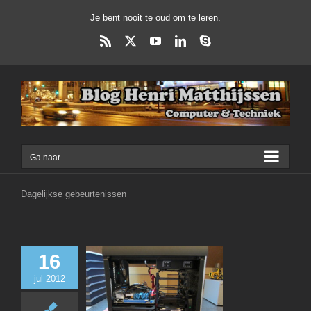
Ga
Je bent nooit te oud om te leren.
naar
inhoud
Rss
X
YouTube
LinkedIn
Skype
Ga naar...
Dagelijkse gebeurtenissen
16
jul 2012
Bitfenix Pro
Computer
Dagelij