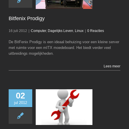
Linux
Bitfenix Prodigy
16 juli 2012
|
Computer
,
Dagelijks Leven
,
Linux
|
0 Reacties
De BitFenix Prodigy is een ideaal behuizing voor een kleine server
met ruimte voor een mITX moedeboard. Het biedt verder veel
uitbreidings mogelijkheden.
Lees meer
02
jul 2012
Repareren B
Vaatwasse
Dagelijks Leven
R