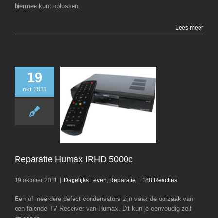
hiermee kunt oplossen.
Lees meer
19
okt 2011
Reparatie Huma
5000c
Dagelijks Leven
R
Reparatie Humax IRHD 5000c
19 oktober 2011
|
Dagelijks Leven
,
Reparatie
|
188 Reacties
Een of meerdere defect condensators zijn vaak de oorzaak van
een falende TV Receiver van Humax. Dit kun je eenvoudig zelf