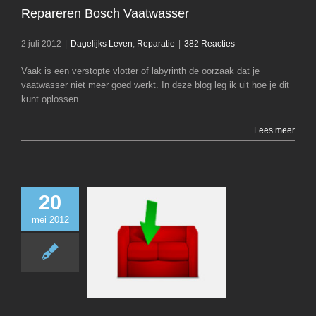
Repareren Bosch Vaatwasser
2 juli 2012
|
Dagelijks Leven
,
Reparatie
|
382 Reacties
Vaak is een verstopte vlotter of labyrinth de oorzaak dat je
vaatwasser niet meer goed werkt. In deze blog leg ik uit hoe je dit
kunt oplossen.
Lees meer
20
mei 2012
CouchPotato – F
Demand
Computer
Dagelij
Linux