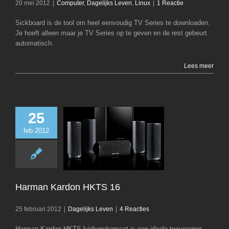
20 mei 2012
|
Computer
,
Dagelijks Leven
,
Linux
|
1 Reactie
Sickboard is de tool om heel eenvoudig TV Series te downloaden.
Je hoeft alleen maar je TV Series op te geven en de rest gebeurt
automatisch.
Lees meer
25
feb 2012
Harman Kardon 
Dagelijks Le
Harman Kardon HKTS 16
25 februari 2012
|
Dagelijks Leven
|
4 Reacties
Harman Kardan HKTS luidsprekersset is een ideale toevoeging