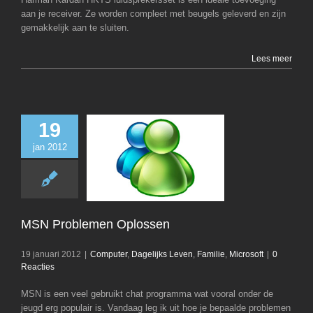
aan je receiver. Ze worden compleet met beugels geleverd en zijn
gemakkelijk aan te sluiten.
Lees meer
19
jan 2012
MSN Problemen O
Computer
Dagelij
Familie
Micro
MSN Problemen Oplossen
19 januari 2012
|
Computer
,
Dagelijks Leven
,
Familie
,
Microsoft
|
0
Reacties
MSN is een veel gebruikt chat programma wat vooral onder de
jeugd erg populair is. Vandaag leg ik uit hoe je bepaalde problemen