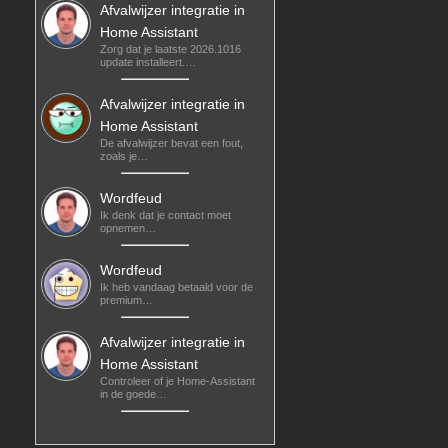
Afvalwijzer integratie in
Home Assistant
Zorg dat je laatste 2026.1016
update installeert.…
Afvalwijzer integratie in
Home Assistant
De afvalwijzer bevat een fout,
zoals je…
Wordfeud
Ik denk dat je contact moet
opnemen…
Wordfeud
Ik heb vandaag betaald voor de
premium…
Afvalwijzer integratie in
Home Assistant
Controleer of je Home-Assistant
in de goede…