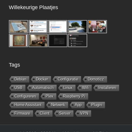
Willekeurige Plaatjes
Tags
Debian
Docker
Configuratie
Domoticz
USB
Automatisch
Linux
Wifi
Installeren
Configureren
Plex
Raspberry Pi
Home Assistant
Netwerk
App
Plugin
Firmware
Client
Server
VPN