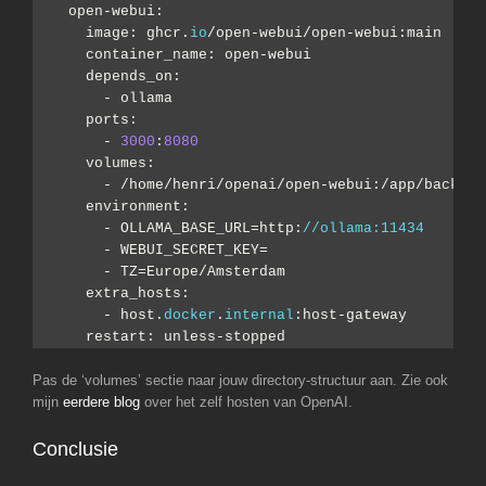
  open-webui:
    image: ghcr.
io
/open-webui/open-webui:main
    container_name: open-webui
    depends_on:
      - ollama
    ports:
      - 
3000
:
8080
    volumes:
      - /home/henri/openai/open-webui:/app/backend
    environment:
      - OLLAMA_BASE_URL=http:
//ollama:11434
      - WEBUI_SECRET_KEY=
      - TZ=Europe/Amsterdam
    extra_hosts:
      - host.
docker
.
internal
:host-gateway
    restart: unless-stopped
Pas de ‘volumes’ sectie naar jouw directory-structuur aan. Zie ook
mijn
eerdere blog
over het zelf hosten van OpenAI.
Conclusie