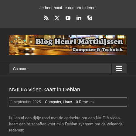
Ga
Je bent nooit te oud om te leren.
naar
inhoud
Rss
X
YouTube
LinkedIn
Skype
Ga naar...
NVIDIA video-kaart in Debian
11 september 2025
|
Computer
,
Linux
|
0 Reacties
Ik liep al een tijdje rond met de gedachte om een NVIDIA video-
kaart aan te schaffen voor mijn Debian systeem om de volgende
redenen: