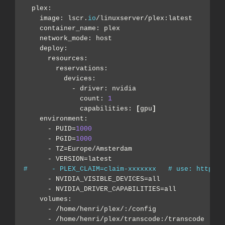
  plex:
    image: lscr.
io
/linuxserver/plex:latest
    container_name: plex
    network_mode: host
    deploy:
      resources:
        reservations:
          devices:
            - driver: nvidia
              count: 
1
              capabilities: 
[
gpu
]
    environment:
      - PUID=
1000
      - PGID=
1000
      - TZ=Europe/Amsterdam
      - VERSION=latest
#      - PLEX_CLAIM=claim-xxxxxxx   # use: https:/
      - NVIDIA_VISIBLE_DEVICES=all
      - NVIDIA_DRIVER_CAPABILITIES=all
    volumes:
      - /home/henri/plex/:/config
      - /home/henri/plex/transcode:/transcode