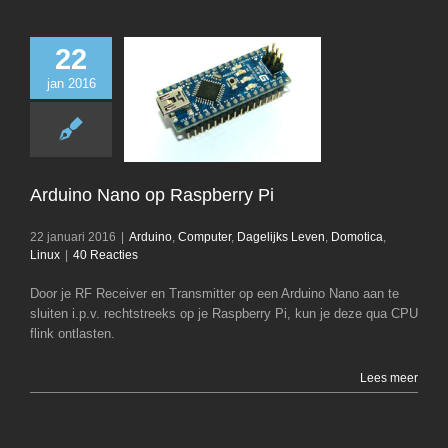
22
Arduino Nan
jan 2016
Raspberry 
Arduino
Comp
Dagelijks Leven
D
Linux
Arduino Nano op Raspberry Pi
22 januari 2016
|
Arduino
,
Computer
,
Dagelijks Leven
,
Domotica
,
Linux
|
40 Reacties
Door je RF Receiver en Transmitter op een Arduino Nano aan te
sluiten i.p.v. rechtstreeks op je Raspberry Pi, kun je deze qua CPU
flink ontlasten.
Lees meer