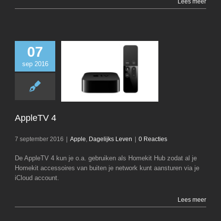
Lees meer
07
sep 2016
AppleTV 
Apple
Dagelijks
AppleTV 4
7 september 2016
|
Apple
,
Dagelijks Leven
|
0 Reacties
De AppleTV 4 kun je o.a. gebruiken als Homekit Hub zodat al je
Homekit accessoires van buiten je network kunt aansturen via je
iCloud account.
Lees meer