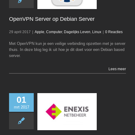
Apple
Computer
Leven
Lin
OpenVPN Server op Debian Server
29 april 2017
|
Apple
,
Computer
,
Dagelijks Leven
,
Linux
|
0 Reacties
Met OpenVPN kun je een veilige verbinding opzetten met je server
thuis. In deze blog leg ik uit hoe je dit doet voor een Debian based
server.
Lees meer
01
mrt 2017
Slimme meter uit
Pimatic
Dagelijks Leven
D
Linux