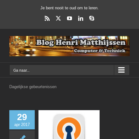
Ga
Je bent nooit te oud om te leren.
naar
inhoud
Rss
X
YouTube
LinkedIn
Skype
Ga naar...
Dagelijkse gebeurtenissen
29
apr 2017
OpenVPN Serv
Debian Serv