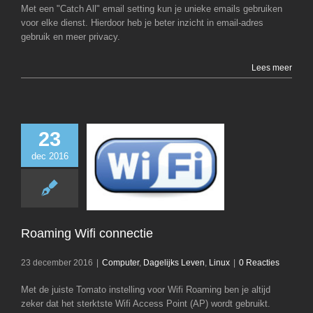
Met een "Catch All" email setting kun je unieke emails gebruiken
voor elke dienst. Hierdoor heb je beter inzicht in email-adres
gebruik en meer privacy.
Lees meer
23
dec 2016
Roaming Wifi co
Computer
Dagelij
Linux
Roaming Wifi connectie
23 december 2016
|
Computer
,
Dagelijks Leven
,
Linux
|
0 Reacties
Met de juiste Tomato instelling voor Wifi Roaming ben je altijd
zeker dat het sterktste Wifi Access Point (AP) wordt gebruikt.