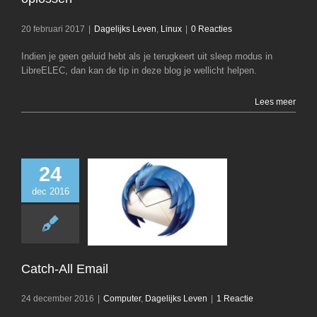
20 februari 2017
|
Dagelijks Leven
,
Linux
|
0 Reacties
Indien je geen geluid hebt als je terugkeert uit sleep modus in
LibreELEC, dan kan de tip in deze blog je wellicht helpen.
Lees meer
24
dec 2016
Catch-All Em
Computer
Dagelij
Catch-All Email
24 december 2016
|
Computer
,
Dagelijks Leven
|
1 Reactie