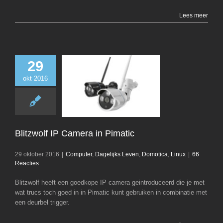
Lees meer
29
okt 2016
Blitzwolf IP Ca
Pimatic
Computer
Dagelij
Domotica
Li
Blitzwolf IP Camera in Pimatic
29 oktober 2016
|
Computer
,
Dagelijks Leven
,
Domotica
,
Linux
|
66
Reacties
Blitzwolf heeft een goedkope IP camera geintroduceerd die je met
wat trucs toch goed in in Pimatic kunt gebruiken in combinatie met
een deurbel trigger.