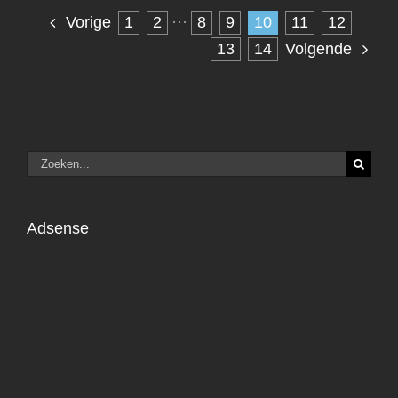
1
2
···
8
9
10
11
12
Vorige
13
14
Volgende
Zoeken
naar:
Adsense