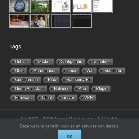
Tags
Debian
Docker
Configuratie
Domoticz
USB
Automatisch
Linux
Wifi
Installeren
Configureren
Plex
Raspberry Pi
Home Assistant
Netwerk
App
Plugin
Firmware
Client
Server
VPN
(c) 2019 - 2026 Henri Matthijssen - All Rights
Deze website gebruikt cookies en services van derden.
Reserved -
matthijsseninfo.nl
OK
Rss
X
YouTube
LinkedIn
Skype