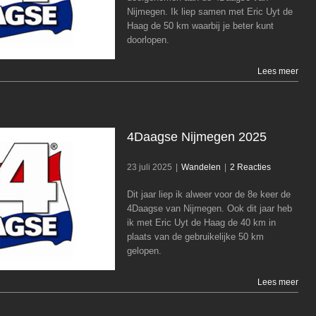
Nijmegen. Ik liep samen met Eric Uyt de
Wandelen
Haag de 50 km waarbij je beter kunt
doorlopen.
Lees meer
4Daagse Nijmegen 2025
23 juli 2025
|
Wandelen
|
2 Reacties
Dit jaar liep ik alweer voor de 8e keer de
4Daagse Nijmegen 2025
4Daagse van Nijmegen. Ook dit jaar heb
ik met Eric Uyt de Haag de 40 km in
Wandelen
plaats van de gebruikelijke 50 km
gelopen.
Lees meer