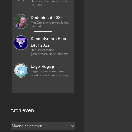
Henri een heel mooi verslag
vd 107e…
Dodentocht 2022
Met Duvel onderweg is het
niet gek…
Kennedymars Etten-
Leur 2022
Heel mooi stukje
geschreven Henri, hoe we…
Lage Rugpijn
Lage rugpijn is een veel
voorkomende aandoening,
…
Archieven
Archieven