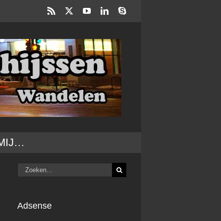
Rss
X
YouTube
LinkedIn
Skype
MIJ…
Zoeken
naar:
Adsense