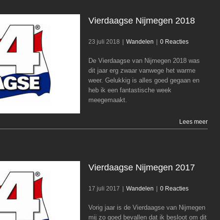
Vierdaagse Nijmegen 2018
23 juli 2018
|
Wandelen
|
0 Reacties
De Vierdaagse van Nijmegen 2018 was
Vierdaagse Nijmegen 2018
dit jaar erg zwaar vanwege het warme
weer. Gelukkig is alles goed gegaan en
Wandelen
heb ik een fantastische week
meegemaakt.
Lees meer
Vierdaagse Nijmegen 2017
17 juli 2017
|
Wandelen
|
0 Reacties
Vorig jaar is de Vierdaagse van Nijmegen
Vierdaagse Nijmegen 2017
mij zo goed bevallen dat ik besloot om dit