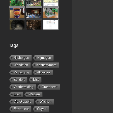
Tags
Rijsbergen
Nijmegen
Wandelen
Kennedymars
Verzorging
4Daagse
Zundert
Elst
Voorbereiding
Groesbeek
Eten
Wedren
Via Gladiola
Wijchen
Etten-Leur
Cuyck