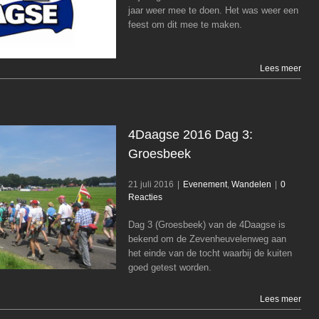
jaar weer mee te doen. Het was weer een
Wandelen
feest om dit mee te maken.
Lees meer
4Daagse 2016 Dag 3:
Groesbeek
21 juli 2016
|
Evenement
,
Wandelen
|
0
Reacties
4Daagse 2016 Dag 3: Groesbeek
Evenement
Wandelen
Dag 3 (Groesbeek) van de 4Daagse is
bekend om de Zevenheuvelenweg aan
het einde van de tocht waarbij de kuiten
goed getest worden.
Lees meer