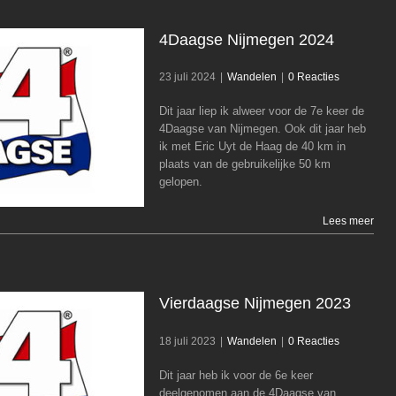
4Daagse Nijmegen 2024
23 juli 2024
|
Wandelen
|
0 Reacties
Dit jaar liep ik alweer voor de 7e keer de
4Daagse Nijmegen 2024
4Daagse van Nijmegen. Ook dit jaar heb
ik met Eric Uyt de Haag de 40 km in
Wandelen
plaats van de gebruikelijke 50 km
gelopen.
Lees meer
Vierdaagse Nijmegen 2023
18 juli 2023
|
Wandelen
|
0 Reacties
Dit jaar heb ik voor de 6e keer
Vierdaagse Nijmegen 2023
deelgenomen aan de 4Daagse van