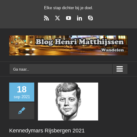
Ga
Elke stap dichter bij je doel.
naar
inhoud
Rss
X
YouTube
LinkedIn
Skype
Ga naar...
18
sep 2021
Kennedymars Rij
2021
Wandelen
Kennedymars Rijsbergen 2021