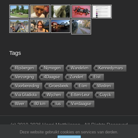
Tags
Rijsbergen
Nijmegen
Wandelen
Kennedymars
Verzorging
4Daagse
Zundert
Elst
Voorbereiding
Groesbeek
Eten
Wedren
Via Gladiola
Wijchen
Etten-Leur
Cuyck
Weer
80 km
lus
Vierdaagse
(c) 2010-2026 Henri Matthijssen - All Rights Reserved
Deze website gebruikt cookies en services van derden.
-
matthijsseninfo.nl