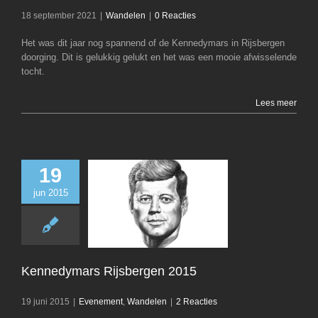
18 september 2021
|
Wandelen
|
0 Reacties
Het was dit jaar nog spannend of de Kennedymars in Rijsbergen
doorging. Dit is gelukkig gelukt en het was een mooie afwisselende
tocht.
Lees meer
19
jun 2015
Kennedymars Rij
2015
Evenement
Wan
Kennedymars Rijsbergen 2015
19 juni 2015
|
Evenement
,
Wandelen
|
2 Reacties