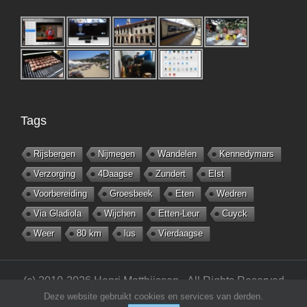
Tags
Rijsbergen
Nijmegen
Wandelen
Kennedymars
Verzorging
4Daagse
Zundert
Elst
Voorbereiding
Groesbeek
Eten
Wedren
Via Gladiola
Wijchen
Etten-Leur
Cuyck
Weer
80 km
lus
Vierdaagse
(c) 2010-2026 Henri Matthijssen - All Rights Reserved
Deze website gebruikt cookies en services van derden.
-
matthijsseninfo.nl