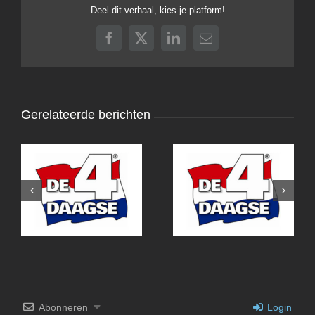
Deel dit verhaal, kies je platform!
Facebook
X
LinkedIn
E-
mail
Gerelateerde berichten
4Daagse Nijmegen
2026
Abonneren
Login