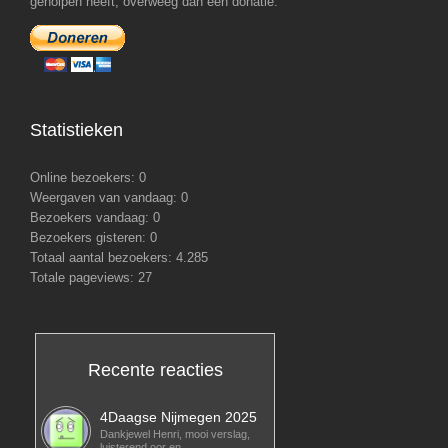
geholpen heeft, overweeg dan een donatie.
Statistieken
Online bezoekers:
0
Weergaven van vandaag:
0
Bezoekers vandaag:
0
Bezoekers gisteren:
0
Totaal aantal bezoekers:
4.285
Totale pageviews:
27
Recente reacties
4Daagse Nijmegen 2025
Dankjewel Henri, mooi verslag,
luisterend oor en…