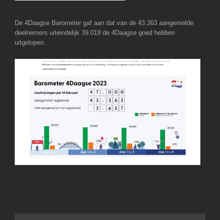
De 4Daagse Barometer gaf aan dat van de 43.363 aangemelde
deelnemers uiteindelijk 39.019 de 4Daagse goed hebben
uitgelopen.