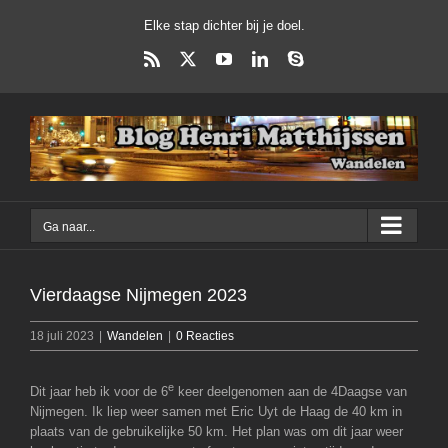
Ga
Elke stap dichter bij je doel.
naar
inhoud
Rss
X
YouTube
LinkedIn
Skype
Ga naar...
Vierdaagse Nijmegen 2023
18 juli 2023
|
Wandelen
|
0 Reacties
e
Dit jaar heb ik voor de 6
keer deelgenomen aan de 4Daagse van
Nijmegen. Ik liep weer samen met Eric Uyt de Haag de 40 km in
plaats van de gebruikelijke 50 km. Het plan was om dit jaar weer