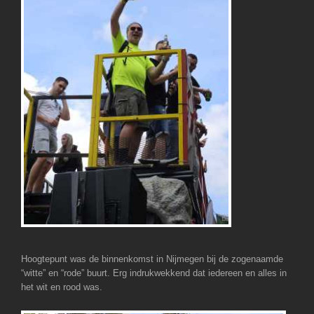
Hoogtepunt was de binnenkomst in Nijmegen bij de zogenaamde
“witte” en “rode” buurt. Erg indrukwekkend dat iedereen en alles in
het wit en rood was.