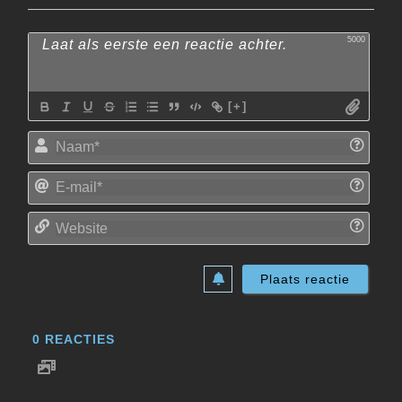
5000
[+]
Naam
E-
mail*
Websi
0
REACTIES