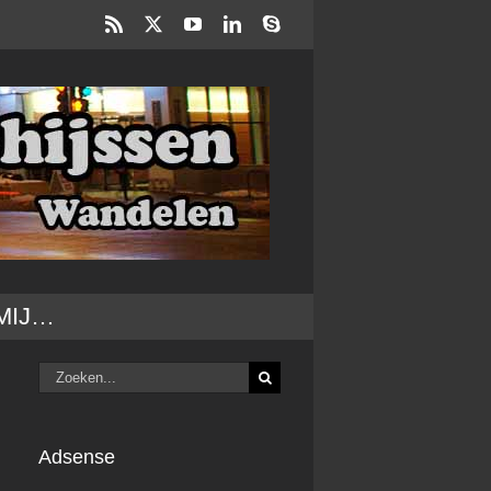
Rss
X
YouTube
LinkedIn
Skype
MIJ…
Zoeken
naar:
Adsense