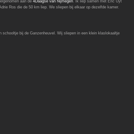
deelgenomen aan de
4Daagse van Nijmegen
. Ik liep samen met Eric Uyt
rie Ros die de 50 km liep. We sliepen bij elkaar op dezelfde kamer.
n schooltje bij de Ganzenheuvel. Wij sliepen in een klein klaslokaaltje