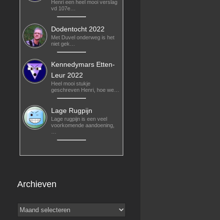
Henri een heel mooi verslag
vd 107e…
Dodentocht 2022
Met Duvel onderweg is het
niet gek…
Kennedymars Etten-
Leur 2022
Heel mooi stukje
geschreven Henri, hoe we…
Lage Rugpijn
Lage rugpijn is een veel
voorkomende aandoening,
…
Archieven
Archieven