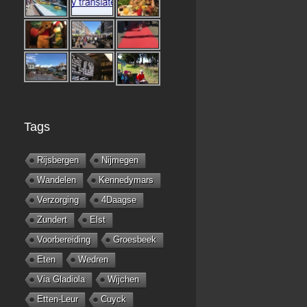
Tags
Rijsbergen
Nijmegen
Wandelen
Kennedymars
Verzorging
4Daagse
Zundert
Elst
Voorbereiding
Groesbeek
Eten
Wedren
Via Gladiola
Wijchen
Etten-Leur
Cuyck