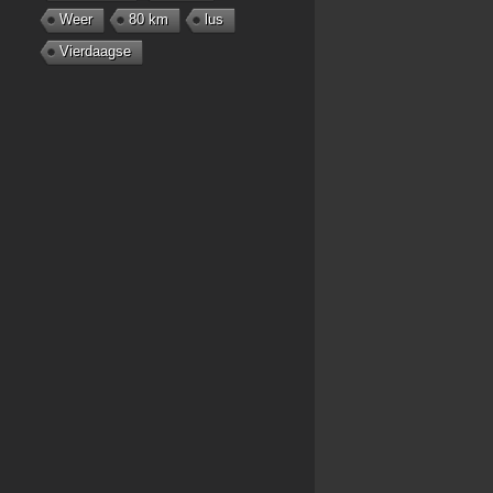
Weer
80 km
lus
Vierdaagse