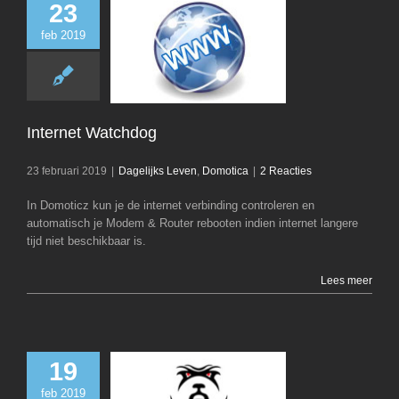
23
feb 2019
Internet Watc
Dagelijks Leven
D
Internet Watchdog
23 februari 2019
|
Dagelijks Leven
,
Domotica
|
2 Reacties
In Domoticz kun je de internet verbinding controleren en
automatisch je Modem & Router rebooten indien internet langere
tijd niet beschikbaar is.
Lees meer
19
feb 2019