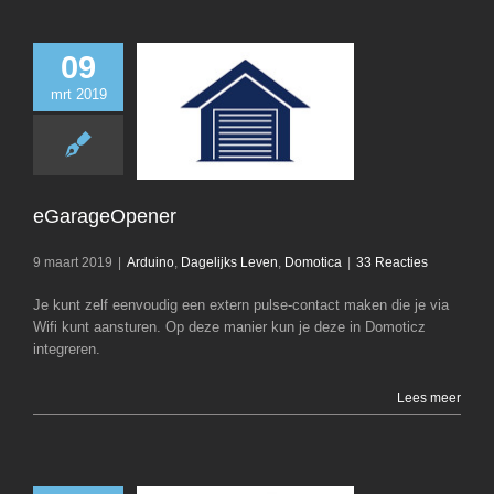
09
mrt 2019
eGarageOpe
Arduino
Dagelijk
Domotica
eGarageOpener
9 maart 2019
|
Arduino
,
Dagelijks Leven
,
Domotica
|
33 Reacties
Je kunt zelf eenvoudig een extern pulse-contact maken die je via
Wifi kunt aansturen. Op deze manier kun je deze in Domoticz
integreren.
Lees meer