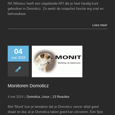
NX Witness heeft een uitgebreide API die je heel handig kunt
gebruiken in Domoticz. Zo werkt de snapshot functie erg snel en
betrouwbaar.
Lees meer
04
mei 2019
Monitoren Dom
Domotica
Li
Monitoren Domoticz
4 mei 2019
|
Domotica
,
Linux
|
23 Reacties
Met 'Monit' kun je bewaken dat je Domoticz server altijd goed
draait en dus al je Domotica taken goed kan uitvoeren. Een fijne