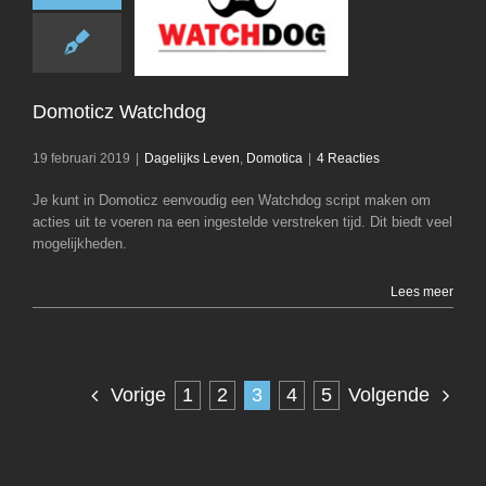
Domoticz Wat
Dagelijks Leven
D
Domoticz Watchdog
19 februari 2019
|
Dagelijks Leven
,
Domotica
|
4 Reacties
Je kunt in Domoticz eenvoudig een Watchdog script maken om
acties uit te voeren na een ingestelde verstreken tijd. Dit biedt veel
mogelijkheden.
Lees meer
1
2
3
4
5
Vorige
Volgende