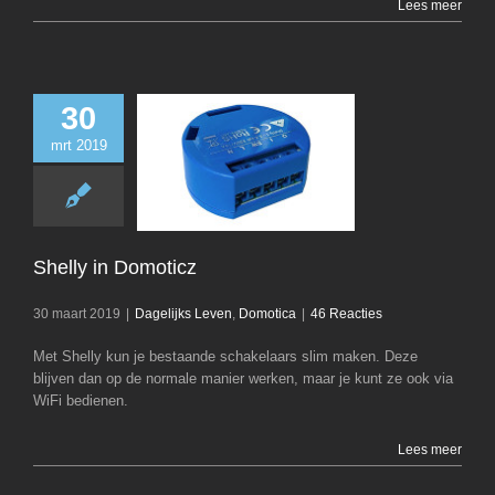
Lees meer
30
mrt 2019
Shelly in Dom
Dagelijks Leven
D
Shelly in Domoticz
30 maart 2019
|
Dagelijks Leven
,
Domotica
|
46 Reacties
Met Shelly kun je bestaande schakelaars slim maken. Deze
blijven dan op de normale manier werken, maar je kunt ze ook via
WiFi bedienen.
Lees meer