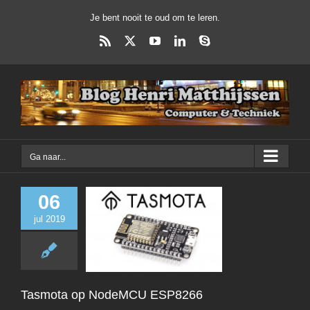
Ga
Je bent nooit te oud om te leren.
naar
inhoud
Rss
X
YouTube
LinkedIn
Skype
Ga naar...
06
jul 2019
Tasmota op N
ESP8266
Domotica
Tasmota op NodeMCU ESP8266