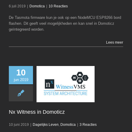
6 juli 2019
|
Domotica
|
10 Reacties
De Tasmota firmware kun je ook op een NodeMCU ESP8266 bord
flashen. Dit geeft veel mogelijkheden en kan snel in Domoticz
geïntegreerd worden.
Lees meer
10
jun 2019
Nx Witness in D
Dagelijks Leven
D
Nx Witness in Domoticz
10 juni 2019
|
Dagelijks Leven
,
Domotica
|
3 Reacties