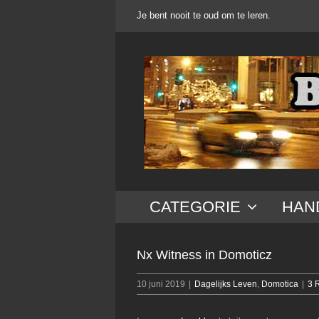
Ga
Je bent nooit te oud om te leren.
naar
inhoud
CATEGORIE
HAN
Nx Witness in Domoticz
10 juni 2019
|
Dagelijks Leven
,
Domotica
|
3 