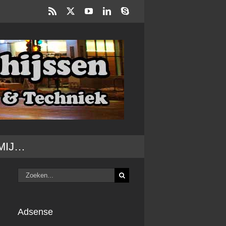
Rss
X
YouTube
LinkedIn
Skype
MIJ…
Zoeken
naar:
Adsense