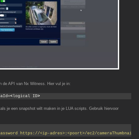
de API van Nx Witness. Hier vul je in:
raId=
<
logical ID
>
ls je een snapshot wilt maken in je LUA scripts. Gebruik hiervoor
password https://<ip-adres>:<poort>/ec2/cameraThumbnail?