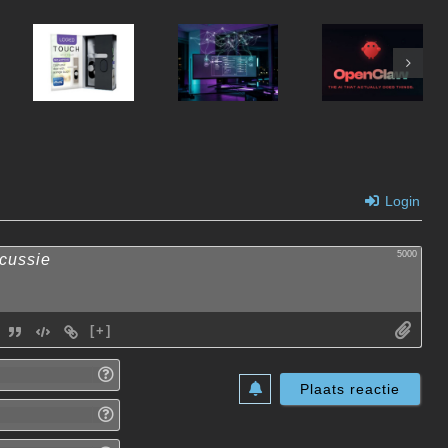
Unifi G6
LOQED
OpenClaw
Pro Entry
Smartlock
Architectuur
Login
5000
[+]
Naam*
E-
mail*
Website