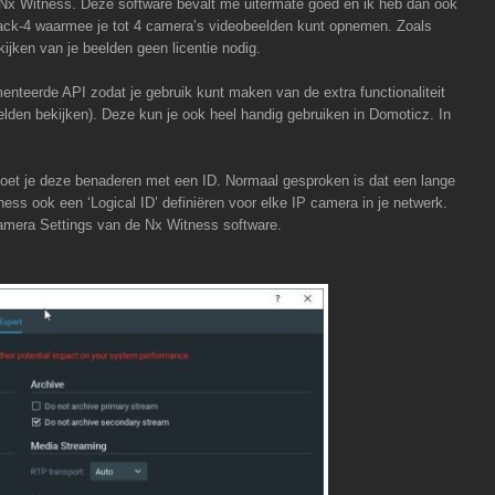
Nx Witness. Deze software bevalt me uitermate goed en ik heb dan ook
pack-4 waarmee je tot 4 camera’s videobeelden kunt opnemen. Zoals
ijken van je beelden geen licentie nodig.
teerde API zodat je gebruik kunt maken van de extra functionaliteit
lden bekijken). Deze kun je ook heel handig gebruiken in Domoticz. In
et je deze benaderen met een ID. Normaal gesproken is dat een lange
ess ook een ‘Logical ID’ definiëren voor elke IP camera in je netwerk.
 Camera Settings van de Nx Witness software.