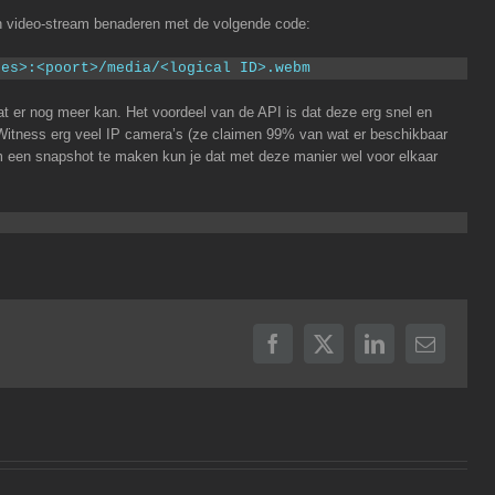
n video-stream benaderen met de volgende code:
res>:<poort>/media/<logical ID>.webm
t er nog meer kan. Het voordeel van de API is dat deze erg snel en
Witness erg veel IP camera’s (ze claimen 99% van wat er beschikbaar
m een snapshot te maken kun je dat met deze manier wel voor elkaar
Facebook
X
LinkedIn
E-
mail