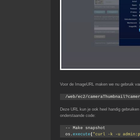
Voor de ImageURL maken we nu gebruik van 
/web/ec2/cameraThumbnail?came
Deze URL kun je ook heel handig gebruiken a
onderstaande code:
-- Make snapshot
os.
execute
(
"curl -k -u admin: