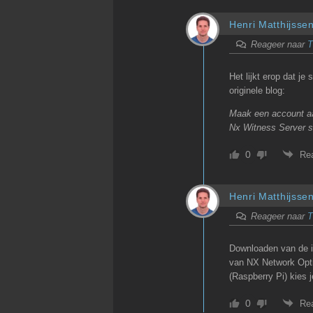
Henri Matthijsse
Reageer naar
T
Het lijkt erop dat je
originele blog:
Maak een account aa
Nx Witness Server s
0
Re
Henri Matthijsse
Reageer naar
T
Downloaden van de in
van NX Network Opti
(Raspberry Pi) kies 
0
Re