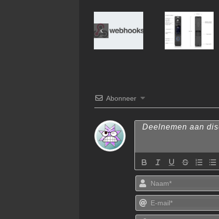
Webhooks
met Home-
Assistant
en Unifi
Abonneer