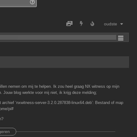
oudste
willen nemen om mij te helpen. Ik zou heel graag NX witness op mijn
n. Jouw blog werkte voor mij niet, ik krijg deze melding;
ot archief ‘nxwitness-server-3.2.0.287838-linux64.deb’: Bestand of map
home/pi#
n?
geren