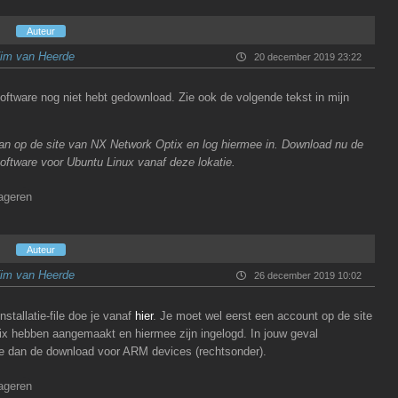
n
Auteur
im van Heerde
20 december 2019 23:22
 software nog niet hebt gedownload. Zie ook de volgende tekst in mijn
n op de site van NX Network Optix en log hiermee in. Download nu de
oftware voor Ubuntu Linux vanaf deze lokatie.
ageren
n
Auteur
im van Heerde
26 december 2019 10:02
stallatie-file doe je vanaf
hier
. Je moet wel eerst een account op de site
x hebben aangemaakt en hiermee zijn ingelogd. In jouw geval
je dan de download voor ARM devices (rechtsonder).
ageren