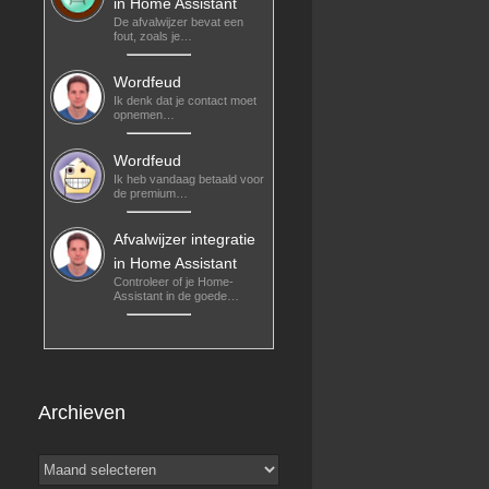
in Home Assistant
De afvalwijzer bevat een
fout, zoals je…
Wordfeud
Ik denk dat je contact moet
opnemen…
Wordfeud
Ik heb vandaag betaald voor
de premium…
Afvalwijzer integratie
in Home Assistant
Controleer of je Home-
Assistant in de goede…
Archieven
Archieven
cameraId=<logical ID> > /home/pi/domoticz/www/foto_voord