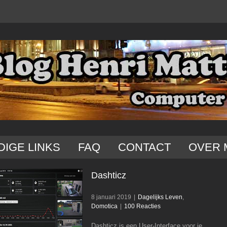
DIGE LINKS
FAQ
CONTACT
OVER 
Dashticz
8 januari 2019
|
Dagelijks Leven
,
Domotica
|
100 Reacties
Dashticz is een User-Interface voor je
Dashticz