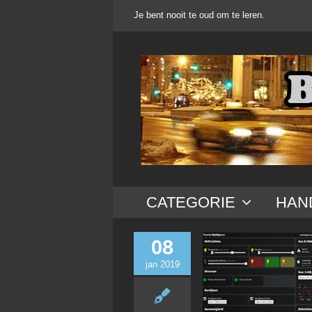
Ga
Je bent nooit te oud om te leren.
naar
inhoud
CATEGORIE
HAN
08
jan 2019