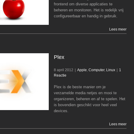
frontend om diverse applicaties te
Computer
Linux
beheren en monitoren. Het is redelijk vrij
configureerbaar en handig in gebruik.
Lees meer
Plex
8 april 2012
|
Apple
,
Computer
,
Linux
|
1
Reactie
Plex
Plex is de beste manier om je
Apple
Computer
Linux
verzamelde media netjes en mooi te
organizeren, beheren en af te spelen. Het
is bovendien geschikt voor heel veel
devices.
Lees meer