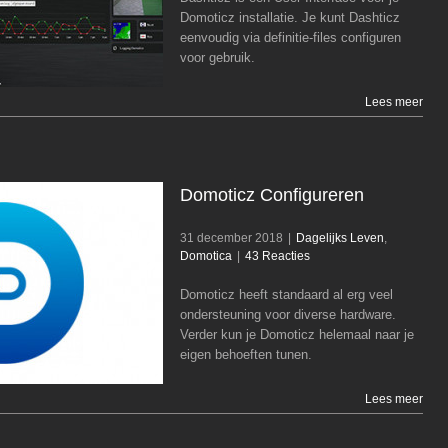
Domoticz installatie. Je kunt Dashticz
Dagelijks Leven
Domotica
eenvoudig via definitie-files configuren
voor gebruik.
Lees meer
Domoticz Configureren
31 december 2018
|
Dagelijks Leven
,
Domotica
|
43 Reacties
Domoticz heeft standaard al erg veel
Domoticz Configureren
ondersteuning voor diverse hardware.
Dagelijks Leven
Domotica
Verder kun je Domoticz helemaal naar je
eigen behoeften tunen.
Lees meer