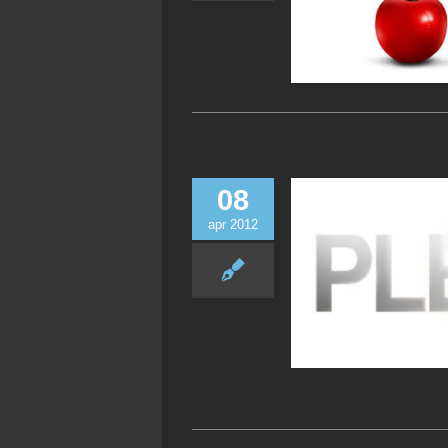
08
apr 2012