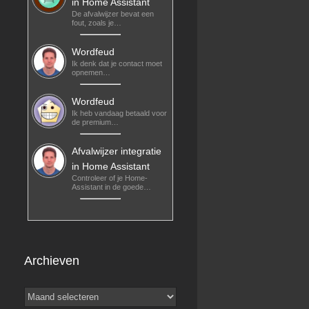
in Home Assistant
De afvalwijzer bevat een
fout, zoals je…
Wordfeud
Ik denk dat je contact moet
opnemen…
Wordfeud
Ik heb vandaag betaald voor
de premium…
Afvalwijzer integratie
in Home Assistant
Controleer of je Home-
Assistant in de goede…
Archieven
Archieven