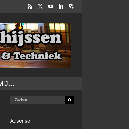
Rss
X
YouTube
LinkedIn
Skype
MIJ…
Zoeken
naar:
Adsense