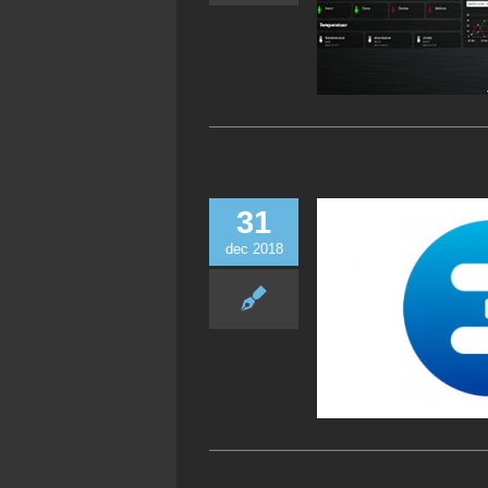
31
dec 2018