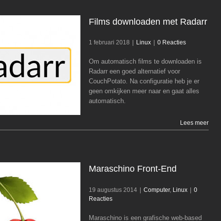
Films downloaden met Radarr
1 februari 2018
|
Linux
|
0 Reacties
Om automatisch films te downloaden is
Films downloaden met Radarr
Radarr een goed alternatief voor
CouchPotato. Na configuratie heb je er
Linux
geen omkijken meer naar en gaat alles
automatisch.
Lees meer
Maraschino Front-End
19 augustus 2014
|
Computer
,
Linux
|
0
Reacties
Maraschino is een grafische web-based
Maraschino Front-End