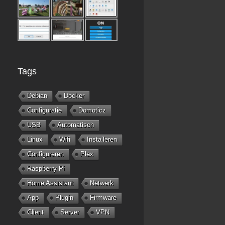
Tags
Debian
Docker
Configuratie
Domoticz
USB
Automatisch
Linux
Wifi
Installeren
Configureren
Plex
Raspberry Pi
Home Assistant
Netwerk
App
Plugin
Firmware
Client
Server
VPN