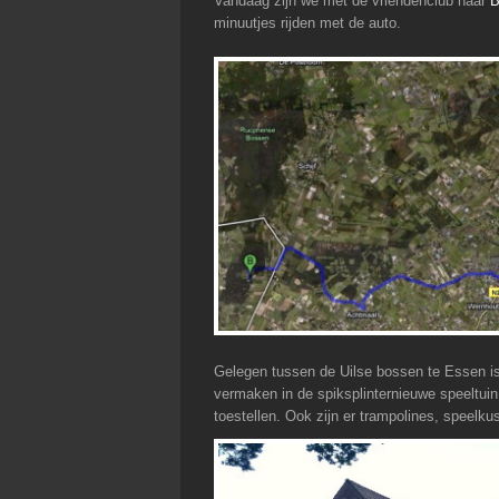
Vandaag zijn we met de vriendenclub naar
B
minuutjes rijden met de auto.
Gelegen tussen de Uilse bossen te Essen is
vermaken in de spiksplinternieuwe speeltui
toestellen. Ook zijn er trampolines, speelk