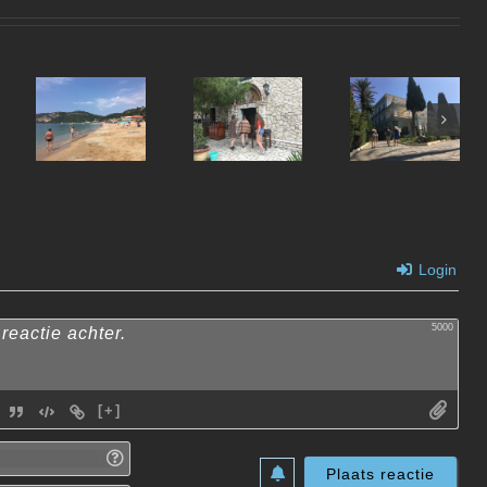
Noordwesten
Noordoosten
Aqualand
Korfoe
Korfoe
Korfoe
verkennen
verkennen
Login
5000
[+]
Naam*