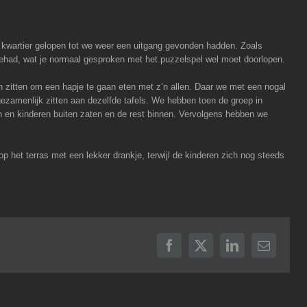
3 kwartier gelopen tot we weer een uitgang gevonden hadden. Zoals
ehad, wat je normaal gesproken met het puzzelspel wel moet doorlopen.
an zitten om een hapje te gaan eten met z’n allen. Daar we met een nogal
ezamenlijk zitten aan dezelfde tafels. We hebben toen de groep in
n en kinderen buiten zaten en de rest binnen. Vervolgens hebben we
p het terras met een lekker drankje, terwijl de kinderen zich nog steeds
Facebook
X
LinkedIn
E-
mail