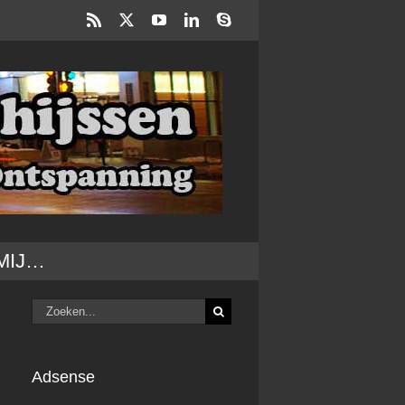
Rss
X
YouTube
LinkedIn
Skype
MIJ…
Zoeken
naar:
Adsense