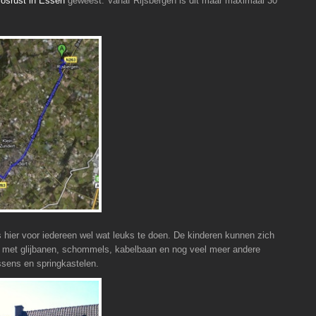
osrust in Essen
geweest. Vanaf Rijsbergen is dit maar maximaal 30
 hier voor iedereen wel wat leuks te doen. De kinderen kunnen zich
n met glijbanen, schommels, kabelbaan en nog veel meer andere
ussens en springkastelen.