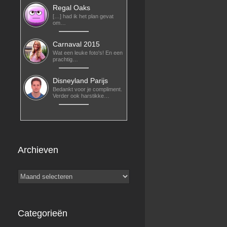
Regal Oaks
[…] had ik het plan gevat
om…
Carnaval 2015
Wat een leuke foto's! En een
prachtig…
Disneyland Parijs
Bedankt voor je compliment.
Verder ook harstikke…
Archieven
Archieven
Categorieën