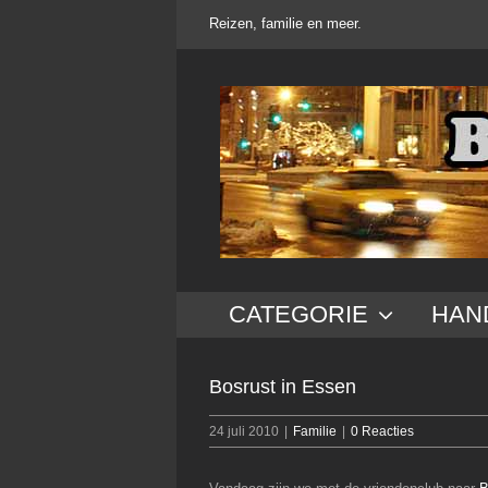
Ga
Reizen, familie en meer.
naar
inhoud
CATEGORIE
HAN
Bosrust in Essen
24 juli 2010
|
Familie
|
0 Reacties