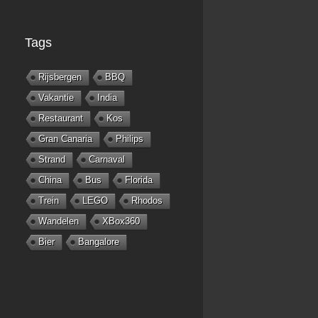
Tags
Rijsbergen
BBQ
Vakantie
India
Restaurant
Kos
Gran Canaria
Philips
Strand
Carnaval
China
Bus
Florida
Trein
LEGO
Rhodos
Wandelen
XBox360
Bier
Bangalore