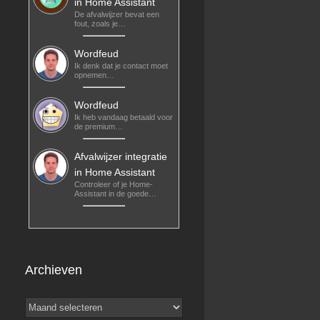
in Home Assistant
De afvalwijzer bevat een
fout, zoals je…
Wordfeud
Ik denk dat je contact moet
opnemen…
Wordfeud
Ik heb vandaag betaald voor
de premium…
Afvalwijzer integratie
in Home Assistant
Controleer of je Home-
Assistant in de goede…
Archieven
Archieven