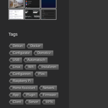
Tags
Debian
Docker
Configuratie
Domoticz
USB
Automatisch
Linux
Wifi
Installeren
Configureren
Plex
Raspberry Pi
Home Assistant
Netwerk
App
Plugin
Firmware
Client
Server
VPN