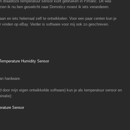
en draadloze temperatuur sensor kunt gebruiken in Pimatic. Dit was
ien ik nu ben geswitcht naar Domoticz moest ik iets veranderen.
an en iets helemaal zelf te ontwikkelen. Voor een paar centen kun je
ar vinden op eBay. Verder is software voor mij ook zo geschreven.
emperature Humidity Sensor
aan hardware.
d door mijn eigen ontwikkelde software) kun je als temperatuur sensor en
inatie):
rature Sensor