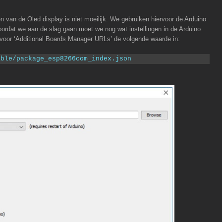
n van de Oled display is niet moeilijk. We gebruiken hiervoor de Arduino
rdat we aan de slag gaan moet we nog wat instellingen in de Arduino
’ voor ‘Additional Boards Manager URLs’ de volgende waarde in:
able/package_esp8266com_index.json