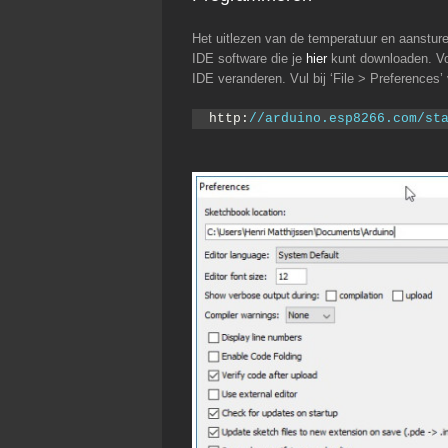
Het uitlezen van de temperatuur en aansture
IDE software die je
hier
kunt downloaden. Voo
IDE veranderen. Vul bij ‘File > Preferences
http:
//arduino.esp8266.com/st