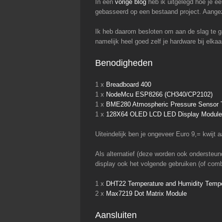
In een
vorige blog
heb ik uitgelegd hoe je e
gebasseerd op een bestaand project. Aangez
Ik heb daarom besloten om aan de slag te ga
namelijk heel goed zelf je hardware bij elka
Benodigheden
1 x
Breadboard 400
1 x
NodeMcu ESP8266 (CH340/CP2102)
1 x
BME280 Atmospheric Pressure Sensor T
1 x
128X64 OLED LCD LED Display Module
Uiteindelijk ben je ongeveer Euro 9,= kwijt 
Als alternatief (deze worden ook ondersteun
display ook het volgende gebruiken (of comb
1 x
DHT22 Temperature and Humidity Tempe
2 x
Max7219 Dot Matrix Module
Aansluiten