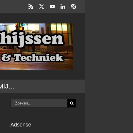
Rss
X
YouTube
LinkedIn
Skype
MIJ…
Zoeken
naar:
Adsense