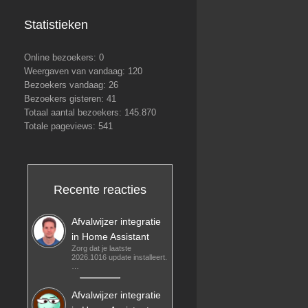
Statistieken
Online bezoekers:
0
Weergaven van vandaag:
120
Bezoekers vandaag:
26
Bezoekers gisteren:
41
Totaal aantal bezoekers:
145.870
Totale pageviews:
541
Recente reacties
Afvalwijzer integratie
in Home Assistant
Zorg dat je laatste
2026.1016 update installeert.
…
Afvalwijzer integratie