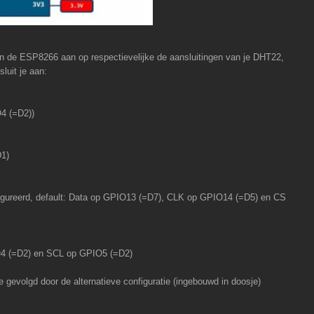
van de ESP8266 aan op respectievelijke de aansluitingen van je DHT22,
uit je aan:
O4 (=D2))
1)
figureerd, default: Data op GPIO13 (=D7), CLK op GPIO14 (=D5) en CS
IO4 (=D2) en SCL op GPIO5 (=D2)
e gevolgd door de alternatieve configuratie (ingebouwd in doosje)