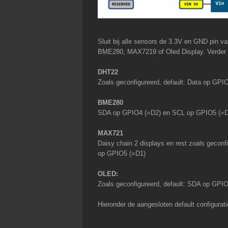
Sluit bij alle sensors de 3.3V en GND pin 
BME280, MAX7219 of Oled Display. Verder sl
DHT22
Zoals geconfigureerd, default: Data op GPI
BME280
SDA op GPIO4 (=D2) en SCL op GPIO5 (=D
MAX721
Daisy chain 2 displays en rest zoals gecon
op GPIO5 (=D1)
OLED:
Zoals geconfigureerd, default: SDA op GP
Hieronder de aangesloten default configurati