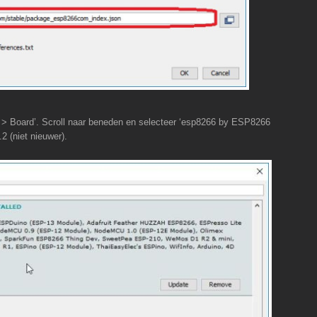
> Board’. Scroll naar beneden en selecteer ‘esp8266 by ESP8266
.2 (niet nieuwer).