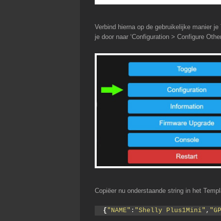
Verbind hierna op de gebruikelijke manier j
je door naar ‘Configuration > Configure Other
Copiëer nu onderstaande string in het Templa
{
"NAME"
:
"Shelly Plus1Mini"
,
"G