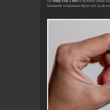
De
Shelly Plus 1 Mini
is de kleine versie v
bestaande schakelaars blijven dus op de no