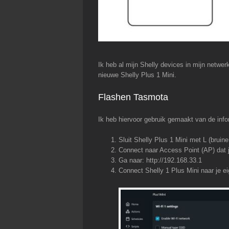
Ik heb al mijn Shelly devices in mijn netwe
nieuwe Shelly Plus 1 Mini.
Flashen Tasmota
Ik heb hiervoor gebruik gemaakt van de inf
Sluit Shelly Plus 1 Mini met L (brui
Connect naar Access Point (AP) dat j
Ga naar: http://192.168.33.1
Connect Shelly 1 Plus Mini naar je e