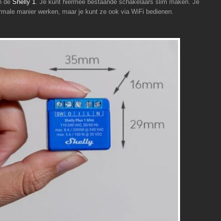
an de
Shelly 1
. Je kunt hiermee bestaande schakelaars slim maken. Je
rmale manier werken, maar je kunt ze ook via WiFi bedienen.