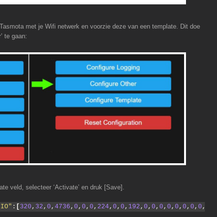
e Tasmota met je Wifi netwerk en voorzie deze van een template. Dit doe
’ te gaan:
te veld, selecteer ‘Activate’ en druk [Save].
PIO"
:
[
320
,
32
,
0
,
4736
,
0
,
0
,
0
,
224
,
0
,
0
,
192
,
0
,
0
,
0
,
0
,
0
,
0
,
0
,
0
,
0
,