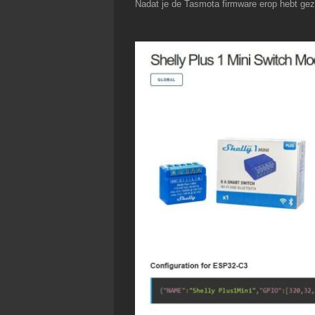
Nadat je de Tasmota firmware erop hebt gez