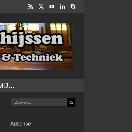
Rss
X
YouTube
LinkedIn
Skype
MIJ…
Zoeken
naar:
Adsense