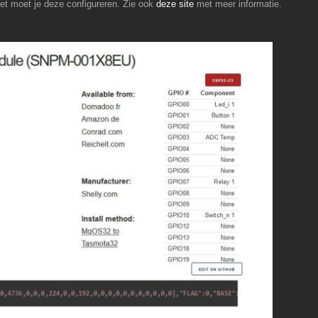
et moet je deze configureren. Zie ook
deze site
met meer informatie.