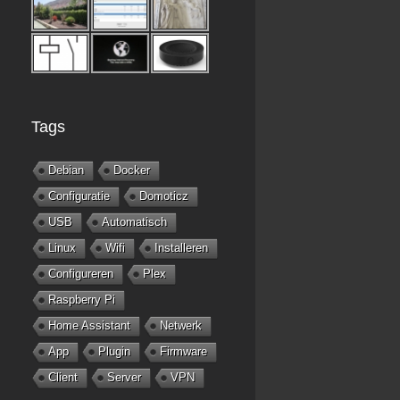
Tags
Debian
Docker
Configuratie
Domoticz
USB
Automatisch
Linux
Wifi
Installeren
Configureren
Plex
Raspberry Pi
Home Assistant
Netwerk
App
Plugin
Firmware
Client
Server
VPN