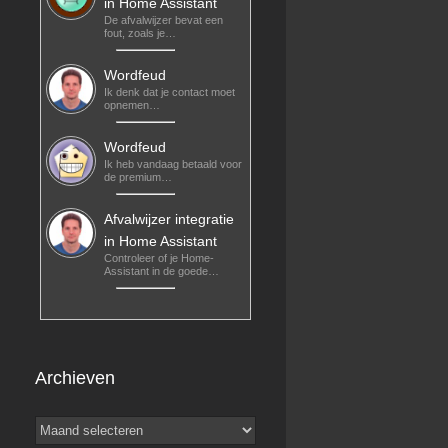
in Home Assistant
De afvalwijzer bevat een
fout, zoals je…
Wordfeud
Ik denk dat je contact moet
opnemen…
Wordfeud
Ik heb vandaag betaald voor
de premium…
Afvalwijzer integratie
in Home Assistant
Controleer of je Home-
Assistant in de goede…
Archieven
Archieven