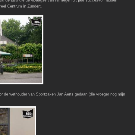
andelaars die de 4Daagse van Nijmegen dit jaar succesvol hadden
ureel Centrum in Zundert.
or de wethouder van Sportzaken Jan Aerts gedaan (die vroeger nog mijn