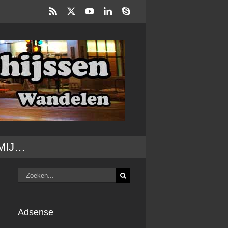
Rss
X
YouTube
LinkedIn
Skype
MIJ…
Zoeken
naar:
Adsense