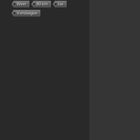
Weer
80 km
lus
Vierdaagse