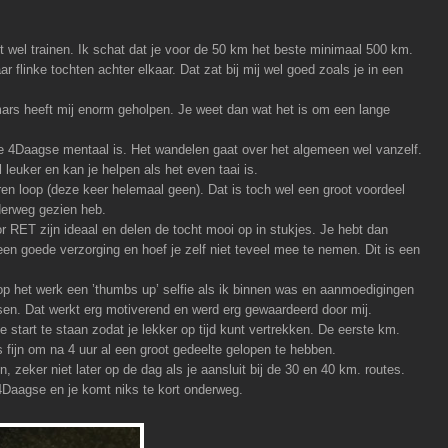
wel trainen. Ik schat dat je voor de 50 km het beste minimaal 500 km.
 flinke tochten achter elkaar. Dat zat bij mij wel goed zoals je in een
rs heeft mij enorm geholpen. Je weet dan wat het is om een lange
e 4Daagse mentaal is. Het wandelen gaat over het algemeen wel vanzelf.
 leuker en kan je helpen als het even taai is.
aren loop (deze keer helemaal geen). Dat is toch wel een groot voordeel
derweg gezien heb.
RET zijn ideaal en delen de tocht mooi op in stukjes. Je hebt dan
n goede verzorging en hoef je zelf niet teveel mee te nemen. Dit is een
 op het werk een ’thumbs up’ selfie als ik binnen was en aanmoedigingen
en. Dat werkt erg motiverend en werd erg gewaardeerd door mij.
e start te staan zodat je lekker op tijd kunt vertrekken. De eerste km.
is fijn om na 4 uur al een groot gedeelte gelopen te hebben.
en, zeker niet later op de dag als je aansluit bij de 30 en 40 km. routes.
 4Daagse en je komt niks te kort onderweg.