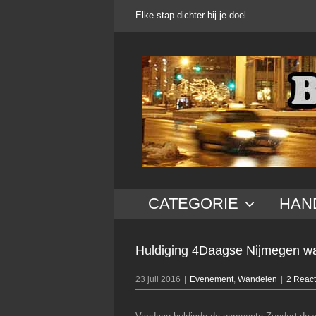
Ga
Elke stap dichter bij je doel.
naar
inhoud
CATEGORIE
HAN
Huldiging 4Daagse Nijmegen wa
23 juli 2016
|
Evenement
,
Wandelen
|
2 React