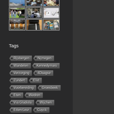
Tags
Rijsbergen
Nijmegen
Wandelen
Kennedymars
Verzorging
4Daagse
Zundert
Elst
Voorbereiding
Groesbeek
Eten
Wedren
Via Gladiola
Wijchen
Etten-Leur
Cuyck