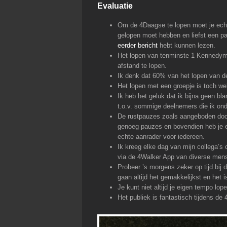
Evaluatie
Om de 4Daagse te lopen moet je echt 
gelopen moet hebben en liefst een paar
eerder bericht
hebt kunnen lezen.
Het lopen van tenminste 1 Kennedyma
afstand te lopen.
Ik denk dat 60% van het lopen van d
Het lopen met een groepje is toch wel
Ik heb het geluk dat ik bijna geen bl
t.o.v. sommige deelnemers die ik on
De rustpauzes zoals aangeboden door 
genoeg pauzes en bovendien heb je ee
echte aanrader voor iedereen.
Ik kreeg elke dag van mijn collega’s
via de 4Walker App van diverse mens
Probeer ’s morgens zeker op tijd bij d
gaan altijd het gemakkelijkst en het 
Je kunt niet altijd je eigen tempo lop
Het publiek is fantastisch tijdens de