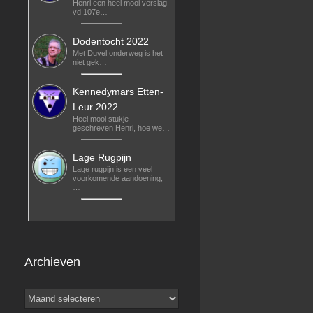
Henri een heel mooi verslag
vd 107e…
Dodentocht 2022
Met Duvel onderweg is het
niet gek…
Kennedymars Etten-
Leur 2022
Heel mooi stukje
geschreven Henri, hoe we…
Lage Rugpijn
Lage rugpijn is een veel
voorkomende aandoening,
…
Archieven
Archieven