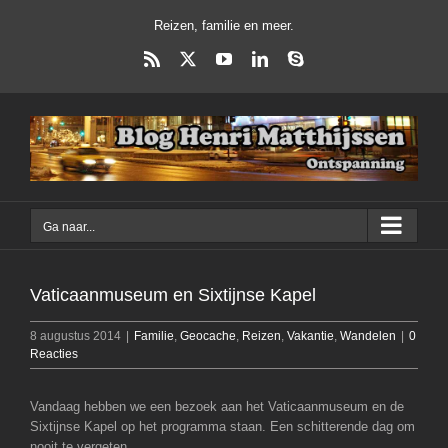
Ga
Reizen, familie en meer.
naar
inhoud
Rss
X
YouTube
LinkedIn
Skype
Ga naar...
Vaticaanmuseum en Sixtijnse Kapel
8 augustus 2014
|
Familie
,
Geocache
,
Reizen
,
Vakantie
,
Wandelen
|
0
Reacties
Vandaag hebben we een bezoek aan het Vaticaanmuseum en de
Sixtijnse Kapel op het programma staan. Een schitterende dag om
nooit te vergeten.