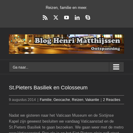
Ga
Reizen, familie en meer.
naar
inhoud
Rss
X
YouTube
LinkedIn
Skype
Ga naar...
St.Pieters Basiliek en Colosseum
9 augustus 2014
|
Familie
,
Geocache
,
Reizen
,
Vakantie
|
2 Reacties
Nadat we gisteren naar het Vaticaan Museum en de Sixtijnse
Kapel zijn geweest besluiten we vandaag Vaticaanstad en de
St.Pieters Basiliek te gaan bezoeken. We gaan weer met de metro