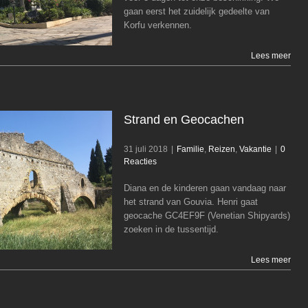
gaan eerst het zuidelijk gedeelte van
Korfu verkennen.
Lees meer
Strand en Geocachen
31 juli 2018
|
Familie
,
Reizen
,
Vakantie
|
0
Reacties
Diana en de kinderen gaan vandaag naar
Strand en Geocachen
het strand van Gouvia. Henri gaat
Familie
Reizen
Vakantie
geocache GC4EF9F (Venetian Shipyards)
zoeken in de tussentijd.
Lees meer