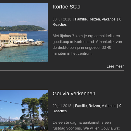
Korfoe Stad
30 juli 2018
|
Familie
,
Reizen
,
Vakantie
|
0
Reacties
Met lijnbus 7 kom je erg gemakkelijk en
Korfoe Stad
goedkoop in Korfoe stad. Afhankelijk van
Familie
Reizen
Vakantie
de drukte ben je in ongeveer 30-40
minuten in het centrum.
Lees meer
Gouvia verkennen
29 juli 2018
|
Familie
,
Reizen
,
Vakantie
|
0
Reacties
De eerste dag na aankomst is een
Gouvia verkennen
rustdag voor ons. We willen Gouvia wat
Familie
Reizen
Vakantie