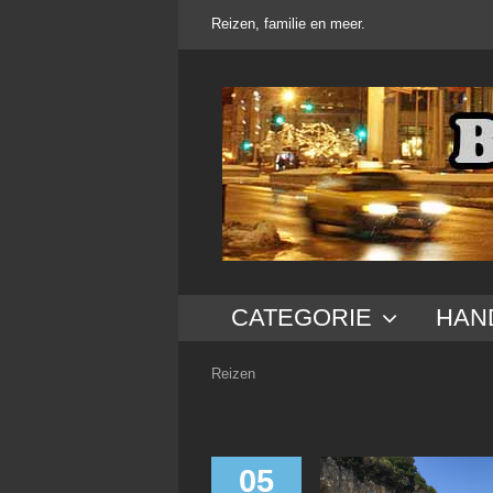
Ga
Reizen, familie en meer.
naar
inhoud
CATEGORIE
HAN
Reizen
05