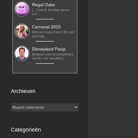
Regal Oaks
[…] had ik het plan gevat
om…
Carnaval 2015
Wat een leuke foto's! En een
prachtig…
Disneyland Parijs
Bedankt voor je compliment.
Verder ook harstikke…
Archieven
Archieven
Categorieën