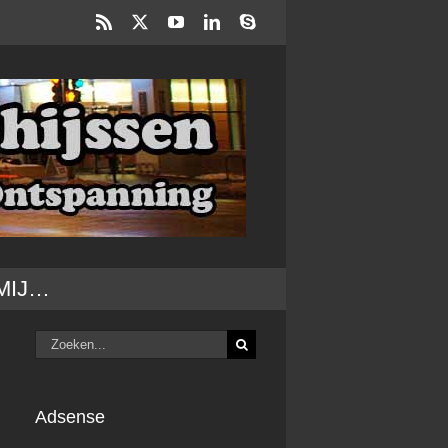
Rss
X
YouTube
LinkedIn
Skype
MIJ…
Zoeken
naar:
Adsense