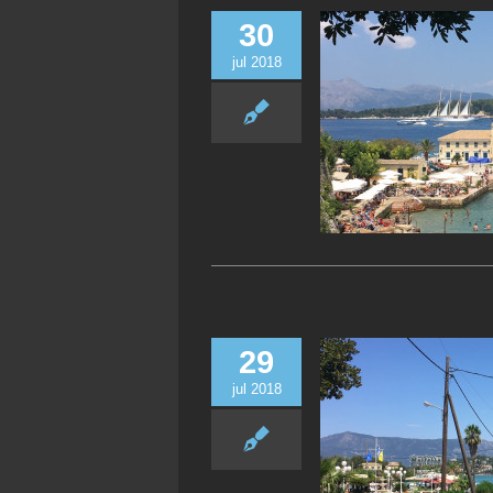
30
jul 2018
29
jul 2018