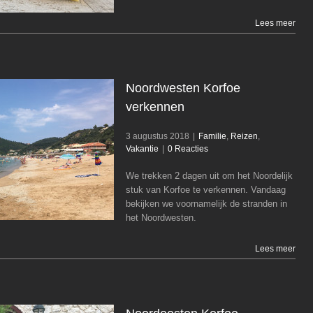
Lees meer
Noordwesten Korfoe
verkennen
3 augustus 2018
|
Familie
,
Reizen
,
Vakantie
|
0 Reacties
Noordwesten Korfoe verkennen
Familie
Reizen
Vakantie
We trekken 2 dagen uit om het Noordelijk
stuk van Korfoe te verkennen. Vandaag
bekijken we voornamelijk de stranden in
het Noordwesten.
Lees meer