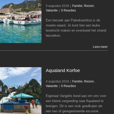
5 augustus 2018
|
Familie
,
Reizen
,
Vakantie
|
0 Reacties
Een bezoek aan Paleokastritsa is de
Paleokastritsa
moeite waard. Je kunt hier een leuke
Familie
Reizen
Vakantie
boottocht maken en eventueel het strand
bezoeken.
Lees meer
Aqualand Korfoe
4 augustus 2018
|
Familie
,
Reizen
,
Vakantie
|
0 Reacties
Eigenaar Vangelis bood aan om ons voor
Aqualand Korfoe
een kleine vergoeding naar Aqualand te
Familie
Reizen
Vakantie
brengen. Dit is een stuk goedkoper als
een taxi of georganiseerde excursie.