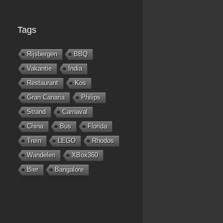
Tags
Rijsbergen
BBQ
Vakantie
India
Restaurant
Kos
Gran Canaria
Philips
Strand
Carnaval
China
Bus
Florida
Trein
LEGO
Rhodos
Wandelen
XBox360
Bier
Bangalore