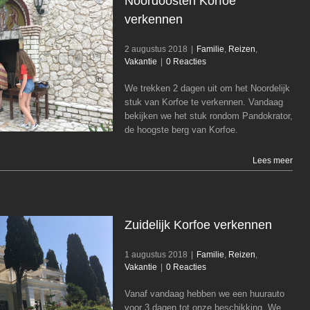
Noordoosten Korfoe
verkennen
2 augustus 2018
|
Familie
,
Reizen
,
Vakantie
|
0 Reacties
Noordoosten Korfoe verkennen
Familie
Reizen
Vakantie
We trekken 2 dagen uit om het Noordelijk
stuk van Korfoe te verkennen. Vandaag
bekijken we het stuk rondom Pandokrator,
de hoogste berg van Korfoe.
Lees meer
Zuidelijk Korfoe verkennen
1 augustus 2018
|
Familie
,
Reizen
,
Vakantie
|
0 Reacties
Vanaf vandaag hebben we een huurauto
Zuidelijk Korfoe verkennen
voor 3 dagen tot onze beschikking. We
Familie
Reizen
Vakantie