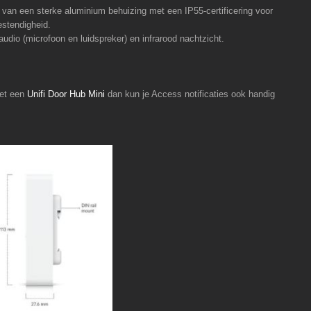
van een sterke aluminium behuizing met een IP55-certificering voor
stendigheid.
dio (microfoon en luidspreker) en infrarood nachtzicht.
met een
Unifi Door Hub Mini
dan kun je Access notificaties ook handig