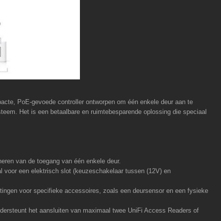
acte, PoE-gevoede controller ontworpen om één enkele deur aan te
steem. Het is een betaalbare en ruimtebesparende oplossing die speciaal
heren van de toegang van één enkele deur.
al voor een elektrisch slot (keuzeschakelaar tussen (12V) en
tingen voor specifieke accessoires, zoals een deursensor en een fysieke
dersteunt het aansluiten van maximaal twee UniFi Access Readers of