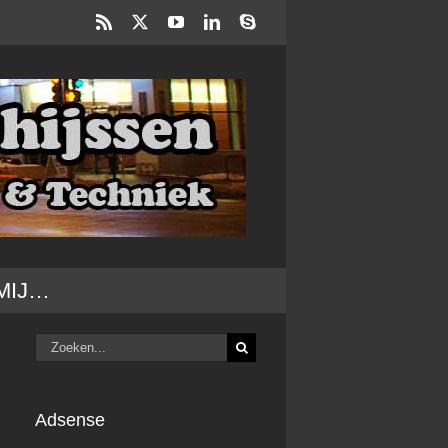
Rss
X
YouTube
LinkedIn
Skype
MIJ…
Zoeken
naar:
Adsense