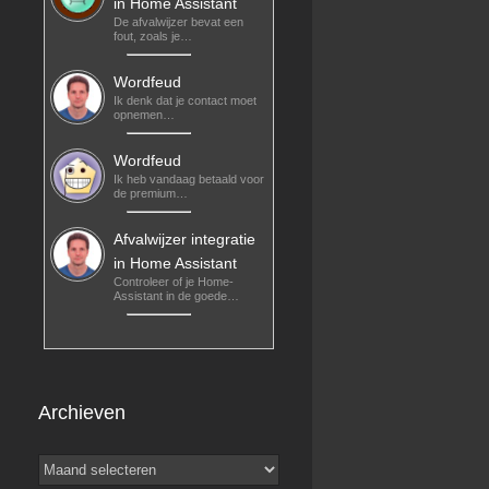
in Home Assistant
De afvalwijzer bevat een
fout, zoals je…
Wordfeud
Ik denk dat je contact moet
opnemen…
Wordfeud
Ik heb vandaag betaald voor
de premium…
Afvalwijzer integratie
in Home Assistant
Controleer of je Home-
Assistant in de goede…
Archieven
Archieven