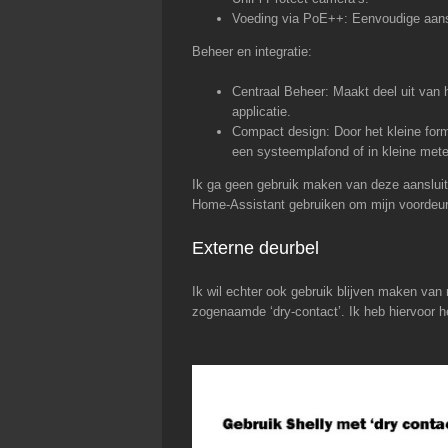
Voeding via PoE++: Eenvoudige aansl
Beheer en integratie:
Centraal Beheer: Maakt deel uit van 
applicatie.
Compact design: Door het kleine form
een systeemplafond of in kleine mete
Ik ga geen gebruik maken van deze aansluiti
Home-Assistant gebruiken om mijn voordeu
Externe deurbel
Ik wil echter ook gebruik blijven maken van
zogenaamde ‘dry-contact’. Ik heb hiervoor 