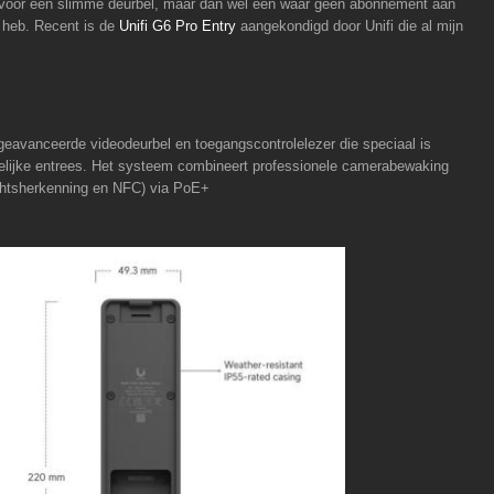
nd voor een slimme deurbel, maar dan wel één waar geen abonnement aan
r heb. Recent is de
Unifi G6 Pro Entry
aangekondigd door Unifi die al mijn
 geavanceerde videodeurbel en toegangscontrolelezer die speciaal is
kelijke entrees. Het systeem combineert professionele camerabewaking
chtsherkenning en NFC) via PoE+