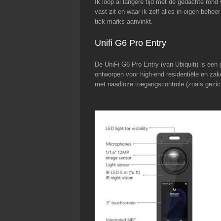
Ik loop al langere tijd met de gedachte ro
vast zit en waar ik zelf alles in eigen behee
tick-marks aanvinkt.
Unifi G6 Pro Entry
De UniFi G6 Pro Entry (van Ubiquiti) is een
ontworpen voor high-end residentiële en za
met naadloze toegangscontrole (zoals gezi