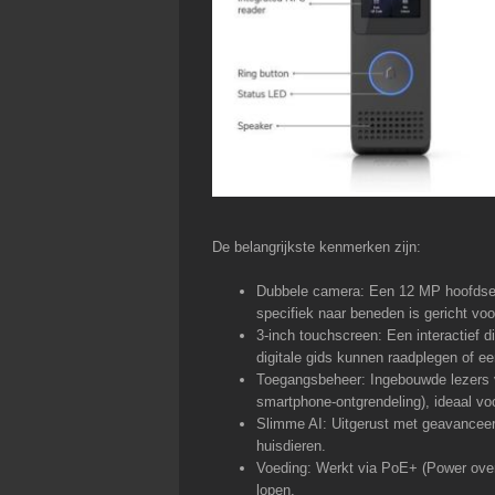
De belangrijkste kenmerken zijn:
Dubbele camera: Een 12 MP hoofdsen
specifiek naar beneden is gericht voo
3-inch touchscreen: Een interactief 
digitale gids kunnen raadplegen of 
Toegangsbeheer: Ingebouwde lezers 
smartphone-ontgrendeling), ideaal vo
Slimme AI: Uitgerust met geavanceer
huisdieren.
Voeding: Werkt via PoE+ (Power over
lopen.