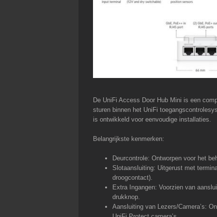
De UniFi Access Door Hub Mini is een comp
sturen binnen het UniFi toegangscontrolesy
is ontwikkeld voor eenvoudige installaties.
Belangrijkste kenmerken:
Deurcontrole: Ontworpen voor het be
Slotaansluiting: Uitgerust met termin
droogcontact).
Extra Ingangen: Voorzien van aanslui
drukknop.
Aansluiting van Lezers/Camera’s: On
UniFi Protect camera’s.