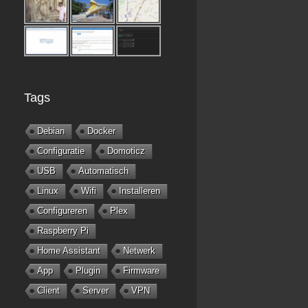
Tags
Debian
Docker
Configuratie
Domoticz
USB
Automatisch
Linux
Wifi
Installeren
Configureren
Plex
Raspberry Pi
Home Assistant
Netwerk
App
Plugin
Firmware
Client
Server
VPN