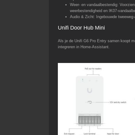
Weer- en vandaalbestendig: Voorzien 
weerbestendigheid en IK07-vandaalbe
Audio & Zicht: Ingebouwde tweeweg-au
Unifi Door Hub Mini
Als je de Unifi G6 Pro Entry samen koopt 
integreren in Home-Assistant.