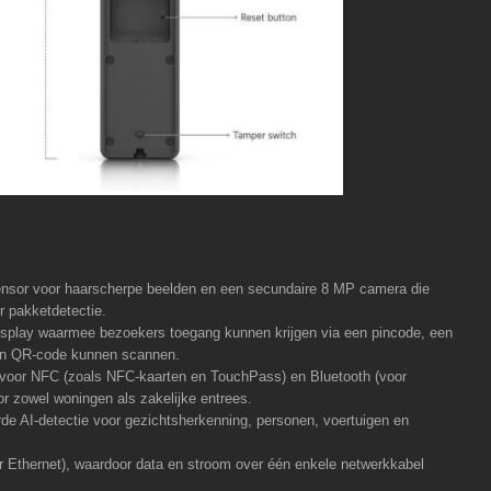
sor voor haarscherpe beelden en een secundaire 8 MP camera die
r pakketdetectie.
display waarmee bezoekers toegang kunnen krijgen via een pincode, een
een QR-code kunnen scannen.
voor NFC (zoals NFC-kaarten en TouchPass) en Bluetooth (voor
or zowel woningen als zakelijke entrees.
de AI-detectie voor gezichtsherkenning, personen, voertuigen en
 Ethernet), waardoor data en stroom over één enkele netwerkkabel