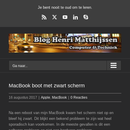
Ga
Je bent nooit te oud om te leren.
naar
inhoud
Rss
X
YouTube
LinkedIn
Skype
Ga naar...
MacBook boot met zwart scherm
16 augustus 2017
|
Apple
,
MacBook
|
0 Reacties
Na een reboot van mijn MacBook kwam het scherm niet op en
bleef hij zwart. Dit blijkt een bekend probleem te zijn wat heel
sporadisch kan voorkomen. In de meeste gevallen is dit een