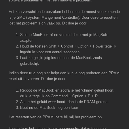
software probleem en niet een hardware probleem.
Het kan verschillende oorzaken hebben en de meest voorkomende
is je SMC (System Mangement Controller). Door deze te resetten
lost het probleem zich vaak op. Dit doe je door:
Sluit je MacBook af en verbind deze met je MagSafe
adapter
Houd de toetsen Shift + Control + Option + Power tegelijk
ingedrukt voor een aantal seconden
Laat ze gelijktijdig los en boot de MacBook zoals
gebruikelijk
Indien deze truc nog niet helpt dan kun je nog proberen een PRAM
reset uit te voeren. Dit doe je door:
Reboot de MacBook en zodra je het ‘chime’ geluid hoort
druk je tegelijk op Command + Option + P + R.
Als je het geluid weer hoort, dan is de PRAM gereset.
Boot nu de MacBook nog een keer
Het resetten van de PRAM loste bij mij het probleem op.
Tenslotte is het natuurlijk ook nog mogelijk dat je tegen het