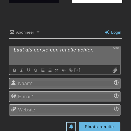
Abonneer
Login
5000
[+]
Naam
E-
mail*
Websi