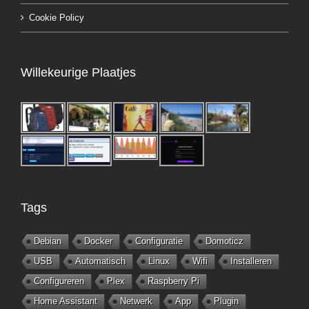
Cookie Policy
Willekeurige Plaatjes
Tags
Debian
Docker
Configuratie
Domoticz
USB
Automatisch
Linux
Wifi
Installeren
Configureren
Plex
Raspberry Pi
Home Assistant
Netwerk
App
Plugin