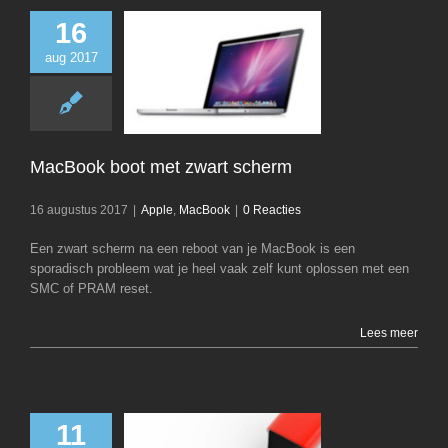
16
aug 2017
MacBook boot me
scherm
Apple
MacB
MacBook boot met zwart scherm
16 augustus 2017
|
Apple
,
MacBook
|
0 Reacties
Een zwart scherm na een reboot van je MacBook is een
sporadisch probleem wat je heel vaak zelf kunt oplossen met een
SMC of PRAM reset.
Lees meer
11