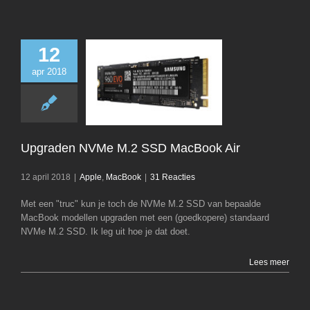
12
apr 2018
Upgraden NVMe 
MacBook A
Apple
MacB
Upgraden NVMe M.2 SSD MacBook Air
12 april 2018
|
Apple
,
MacBook
|
31 Reacties
Met een "truc" kun je toch de NVMe M.2 SSD van bepaalde
MacBook modellen upgraden met een (goedkopere) standaard
NVMe M.2 SSD. Ik leg uit hoe je dat doet.
Lees meer