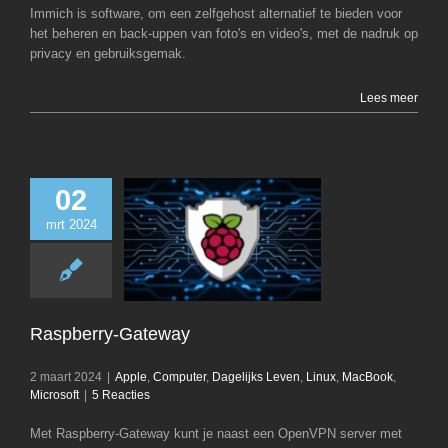
Immich is software, om een zelfgehost alternatief te bieden voor
het beheren en back-uppen van foto's en video's, met de nadruk op
privacy en gebruiksgemak.
Lees meer
02
mrt 2024
Raspberry-Ga
Apple
Computer
Leven
Linux
Ma
Microsoft
Raspberry-Gateway
2 maart 2024
|
Apple
,
Computer
,
Dagelijks Leven
,
Linux
,
MacBook
,
Microsoft
|
5 Reacties
Met Raspberry-Gateway kunt je naast een OpenVPN server met