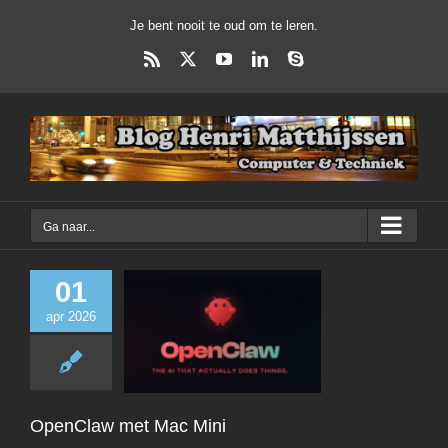
Ga
Je bent nooit te oud om te leren.
naar
inhoud
Rss
X
YouTube
LinkedIn
Skype
Ga naar...
01
apr 2026
OpenClaw met M
Dagelijks Leven
OpenClaw met Mac Mini