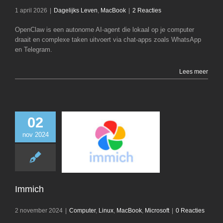
1 april 2026
|
Dagelijks Leven
,
MacBook
|
2 Reacties
OpenClaw is een autonome AI-agent die lokaal op je computer
draait en complexe taken uitvoert via chat-apps zoals WhatsApp
en Telegram.
Lees meer
02
nov 2024
Immich
Computer
Linux
M
Microsoft
Immich
2 november 2024
|
Computer
,
Linux
,
MacBook
,
Microsoft
|
0 Reacties