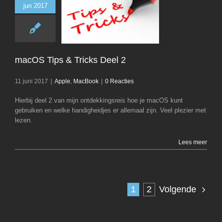
jun 2017
macOS Tips & Tri
2
Apple
MacB
macOS Tips & Tricks Deel 2
11 juni 2017
|
Apple
,
MacBook
|
0 Reacties
Hierbij deel 2 van mijn ontdekkingsreis hoe je macOS kunt
gebruiken en welke handigheidjes er allemaal zijn. Veel plezier met
lezen.
Lees meer
1
2
Volgende