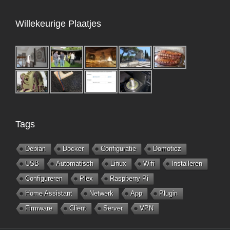
Willekeurige Plaatjes
Tags
Debian
Docker
Configuratie
Domoticz
USB
Automatisch
Linux
Wifi
Installeren
Configureren
Plex
Raspberry Pi
Home Assistant
Netwerk
App
Plugin
Firmware
Client
Server
VPN