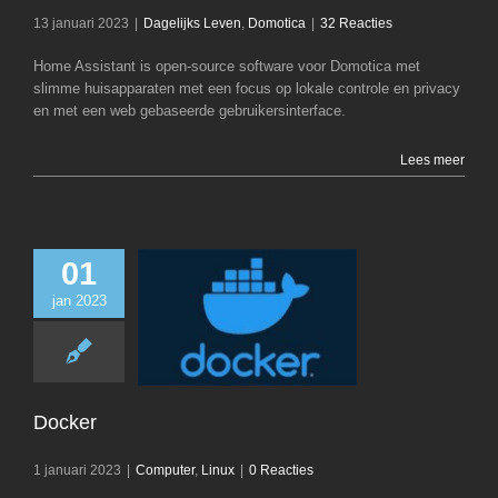
13 januari 2023
|
Dagelijks Leven
,
Domotica
|
32 Reacties
Home Assistant is open-source software voor Domotica met
slimme huisapparaten met een focus op lokale controle en privacy
en met een web gebaseerde gebruikersinterface.
Lees meer
01
jan 2023
Docker
Computer
Li
Docker
1 januari 2023
|
Computer
,
Linux
|
0 Reacties