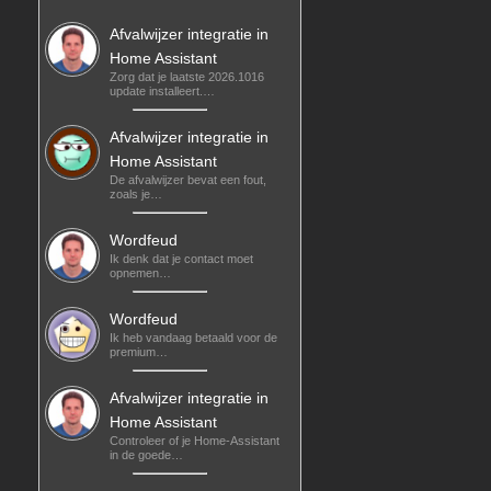
Afvalwijzer integratie in
Home Assistant
Zorg dat je laatste 2026.1016
update installeert.…
Afvalwijzer integratie in
Home Assistant
De afvalwijzer bevat een fout,
zoals je…
Wordfeud
Ik denk dat je contact moet
opnemen…
Wordfeud
Ik heb vandaag betaald voor de
premium…
Afvalwijzer integratie in
Home Assistant
Controleer of je Home-Assistant
in de goede…