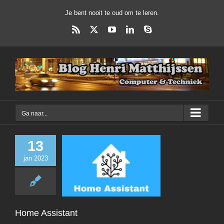
Ga
Je bent nooit te oud om te leren.
naar
inhoud
Rss
X
YouTube
LinkedIn
Skype
Ga naar...
13
jan 2023
Home Assist
Dagelijks Leven
D
Home Assistant