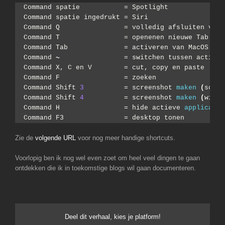
Command spatie           = Spotlight
Command spatie ingedrukt = Siri
Command Q                = volledig afsluiten van 
Command T                = openenen nieuwe Tab 
in
 
Command Tab              = activeren van MacOS ing
Command 
~
                = switchen tussen actieve
Command X, C en V        = cut, copy en paste
Command F                = zoeken
Command Shift 
3
          = screenshot 
maken
(
scher
Command Shift 
4
          = screenshot 
maken
(
windo
Command H                = hide actieve 
applicatie
Command F3               = desktop tonen
Zie de
volgende URL
voor nog meer handige shortcuts.
Voorlopig ben ik nog wel even zoet om heel veel dingen te gaan
ontdekken die ik in toekomstige blogs wil gaan documenteren.
Deel dit verhaal, kies je platform!