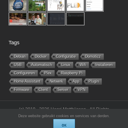
Tags
Debian
Docker
Configuratie
Domoticz
USB
Automatisch
Linux
Wifi
Installeren
Configureren
Plex
Raspberry Pi
Home Assistant
Netwerk
App
Plugin
Firmware
Client
Server
VPN
(c) 2019 - 2026 Henri Matthijssen - All Rights
Reserved -
matthijsseninfo.nl
Deze website gebruikt cookies en services van derden.
OK
Rss
X
YouTube
LinkedIn
Skype