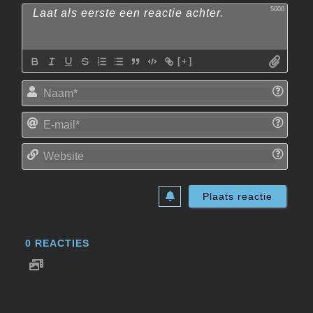
5000
[+]
Naam
E-
mail*
Websi
0
REACTIES