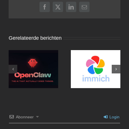
Facebook
X
LinkedIn
E-
mail
Gerelateerde berichten
OpenClaw met Mac
Mini
Abonneer
Login