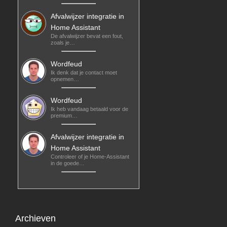
Afvalwijzer integratie in
Home Assistant
De afvalwijzer bevat een fout,
zoals je…
Wordfeud
Ik denk dat je contact moet
opnemen…
Wordfeud
Ik heb vandaag betaald voor de
premium…
Afvalwijzer integratie in
Home Assistant
Controleer of je Home-Assistant
in de goede…
Archieven