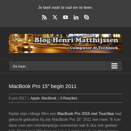
Ga
Je bent nooit te oud om te leren.
naar
inhoud
Rss
X
YouTube
LinkedIn
Skype
Ga naar...
MacBook Pro 15″ begin 2011
6 juni 2017
|
Apple
,
MacBook
|
0 Reacties
Nadat mijn collega Wim een
MacBook Pro 2016 met Touchbar
had
gekocht gebruikte hij zijn MacBook Pro 15″ 2011 niet meer. Ik kon
deze voor een vriendenprijsje overnemen wat ik dus ook gedaan