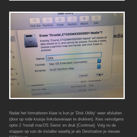
Nadat het formatteren klaar is kun je ‘Disk Utility’ weer afsluiten
(door op rode kruisje linksbovenaan te drukken). Kies vervolgens
optie 2 ‘Install macOS Sierra’ en druk [Continue]. Volg nu de
stappen op van de installer waarbij je als Destination je nieuwe