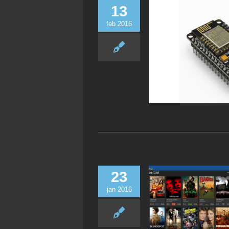
13
feb 2016
23
jan 2016