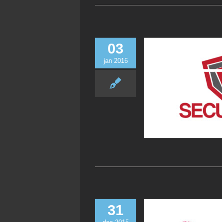
03
jan 2016
31