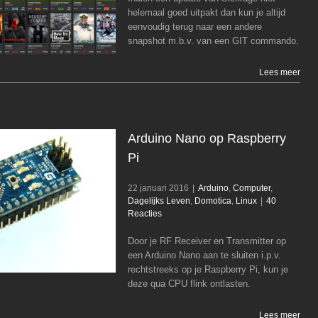
Linux
helemaal goed uitpakt dan kun je altijd
eenvoudig terug naar een andere
snapshot m.b.v. van een GIT commando.
Lees meer
Arduino Nano op Raspberry
Pi
22 januari 2016
|
Arduino
,
Computer
,
Dagelijks Leven
,
Domotica
,
Linux
|
40
Arduino Nano op Raspberry Pi
Reacties
Arduino
Computer
Dagelijks Leven
Domotic
Linux
Door je RF Receiver en Transmitter op
een Arduino Nano aan te sluiten i.p.v.
rechtstreeks op je Raspberry Pi, kun je
deze qua CPU flink ontlasten.
Lees meer