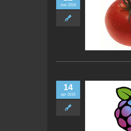
mei 2016
14
apr 2016