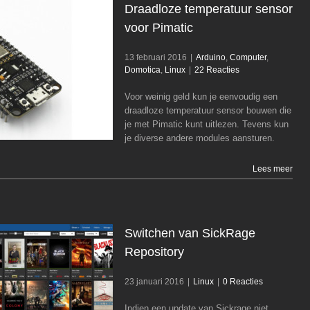
Draadloze temperatuur sensor
voor Pimatic
13 februari 2016
|
Arduino
,
Computer
,
Domotica
,
Linux
|
22 Reacties
Draadloze temperatuur sensor voor Pimati
Arduino
Computer
Domotica
Linux
Voor weinig geld kun je eenvoudig een
draadloze temperatuur sensor bouwen die
je met Pimatic kunt uitlezen. Tevens kun
je diverse andere modules aansturen.
Lees meer
Switchen van SickRage
Repository
23 januari 2016
|
Linux
|
0 Reacties
Switchen van SickRage Repository
Indien een update van Sickrage niet