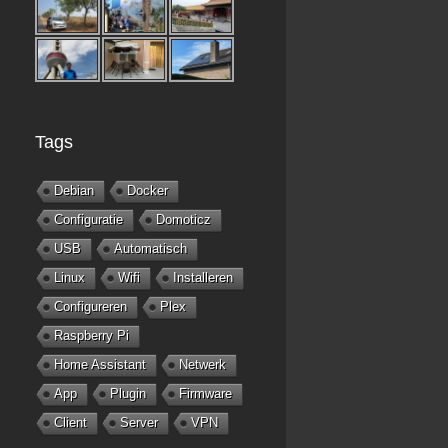
Tags
Debian
Docker
Configuratie
Domoticz
USB
Automatisch
Linux
Wifi
Installeren
Configureren
Plex
Raspberry Pi
Home Assistant
Netwerk
App
Plugin
Firmware
Client
Server
VPN