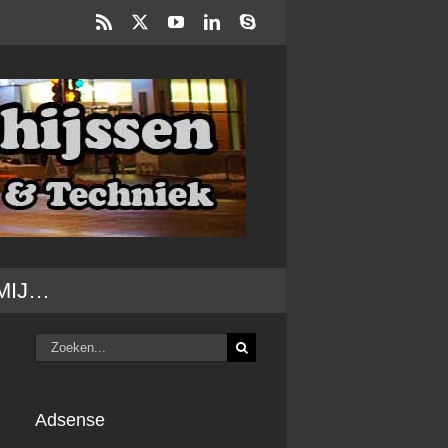
Rss
X
YouTube
LinkedIn
Skype
MIJ…
Zoeken
naar:
Adsense