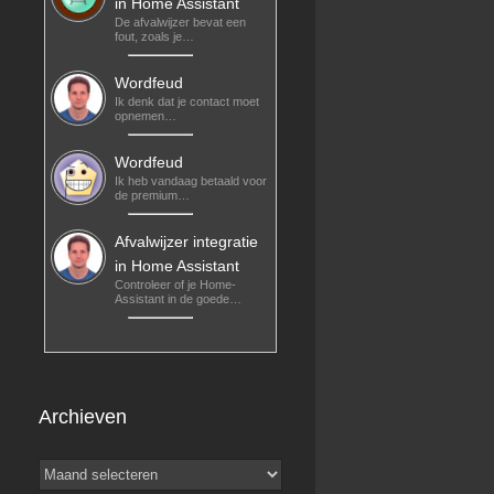
in Home Assistant
De afvalwijzer bevat een
fout, zoals je…
Wordfeud
Ik denk dat je contact moet
opnemen…
c
Wordfeud
Ik heb vandaag betaald voor
de premium…
Afvalwijzer integratie
in Home Assistant
Controleer of je Home-
Assistant in de goede…
Archieven
Archieven