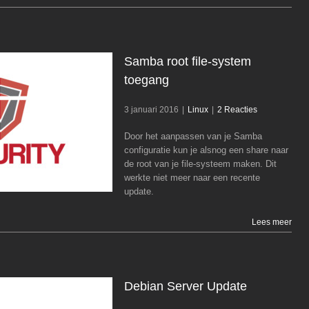
Samba root file-system
toegang
3 januari 2016
|
Linux
|
2 Reacties
Samba root file-system toegang
Door het aanpassen van je Samba
Linux
configuratie kun je alsnog een share naar
de root van je file-systeem maken. Dit
werkte niet meer naar een recente
update.
Lees meer
Debian Server Update