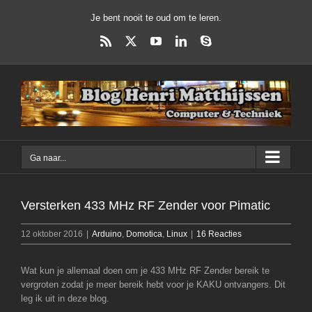
Ga
Je bent nooit te oud om te leren.
naar
inhoud
Rss
X
YouTube
LinkedIn
Skype
Ga naar...
Versterken 433 MHz RF Zender voor Pimatic
12 oktober 2016
|
Arduino
,
Domotica
,
Linux
|
16 Reacties
Wat kun je allemaal doen om je 433 MHz RF Zender bereik te
vergroten zodat je meer bereik hebt voor je KAKU ontvangers. Dit
leg ik uit in deze blog.