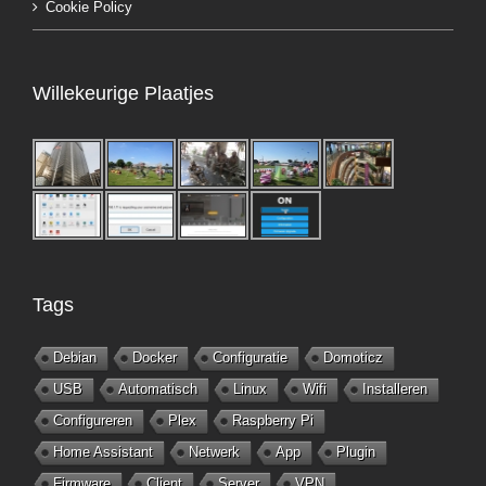
Cookie Policy
Willekeurige Plaatjes
Tags
Debian
Docker
Configuratie
Domoticz
USB
Automatisch
Linux
Wifi
Installeren
Configureren
Plex
Raspberry Pi
Home Assistant
Netwerk
App
Plugin
Firmware
Client
Server
VPN