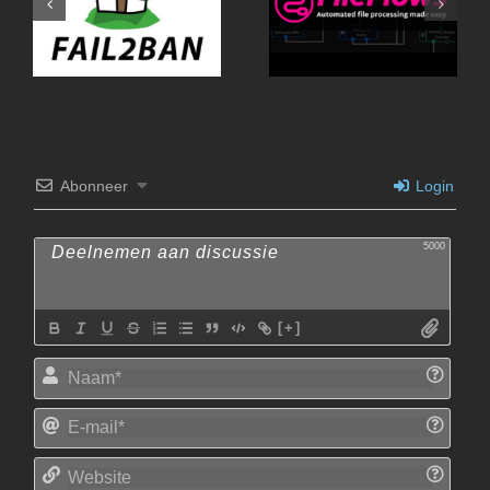
Fail2Ban-UI
Abonneer
Login
5000
[+]
Naam
E-
mail*
Websi