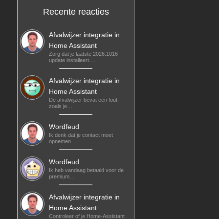
Recente reacties
Afvalwijzer integratie in
Home Assistant
Zorg dat je laatste 2026.1016
update installeert.…
Afvalwijzer integratie in
Home Assistant
De afvalwijzer bevat een fout,
zoals je…
Wordfeud
Ik denk dat je contact moet
opnemen…
Wordfeud
Ik heb vandaag betaald voor de
premium…
Afvalwijzer integratie in
Home Assistant
Controleer of je Home-Assistant