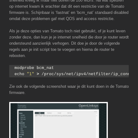
snelheid kreeg ik maar niet boven de 200 MB/s. Na wat speuren
op internet kwam ik erachter dat dit een restrictie van de Tomato
firmware is. Schijnbaar is ‘fastnat’ en ‘bcm_nat’ standaard disabled
omdat deze problemen gaf met QOS and access restrictie.
Als je deze opties van Tomato toch niet gebruikt, of je kunt leven
zonder deze, dan kun je je internet snelheid die door je router wordt
ondersteund aanzienlijk verhogen. Dit doe je door de volgende
regels aan je init script toe te voegen en hierna de router te
rebooten.
modprobe bcm_nat
echo 
"1"
>
 /proc/sys/net/ipv4/netfilter/ip_conntra
Zie ook de volgende screenshot waar je dit kunt doen in de Tomato
firmware.