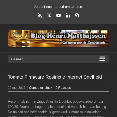
Ga
Je bent nooit te oud om te leren.
naar
inhoud
Rss
X
YouTube
LinkedIn
Skype
Ga naar...
Tomato Firmware Restrictie Internet Snelheid
22 mei 2016
|
Computer
,
Linux
|
0 Reacties
Recent heb ik mijn Ziggo Alles-In-1 pakket opgewaardeerd naar
300/30. Vooral de hogere upload snelheid vond ik hier van belang.
De upload snelheid haalde ik gemakkelijk maar mijn download