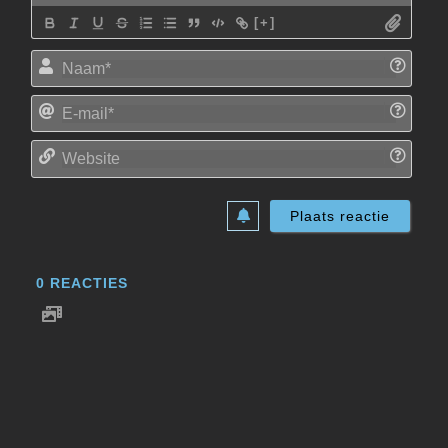
[+]
Naam
E-
mail*
Websi
0
REACTIES