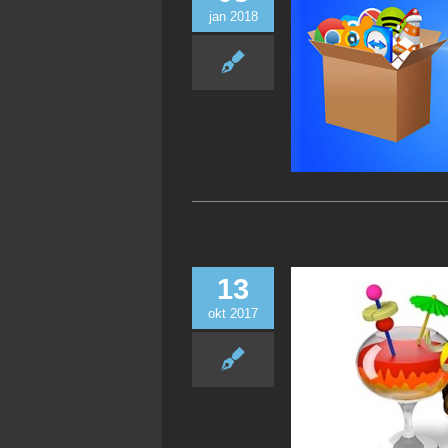
jan 2018
13
okt 2017