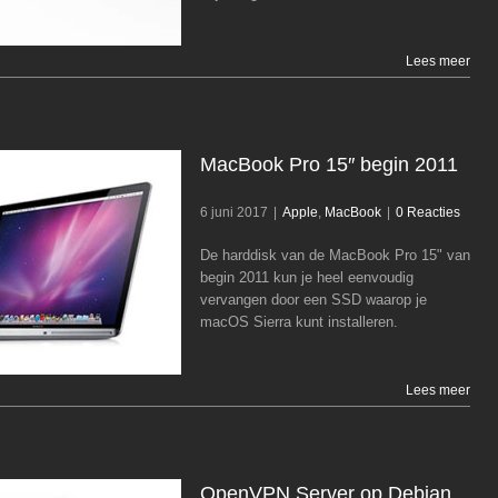
Lees meer
MacBook Pro 15″ begin 2011
6 juni 2017
|
Apple
,
MacBook
|
0 Reacties
De harddisk van de MacBook Pro 15" van
MacBook Pro 15″ begin 2011
begin 2011 kun je heel eenvoudig
vervangen door een SSD waarop je
Apple
MacBook
macOS Sierra kunt installeren.
Lees meer
OpenVPN Server op Debian