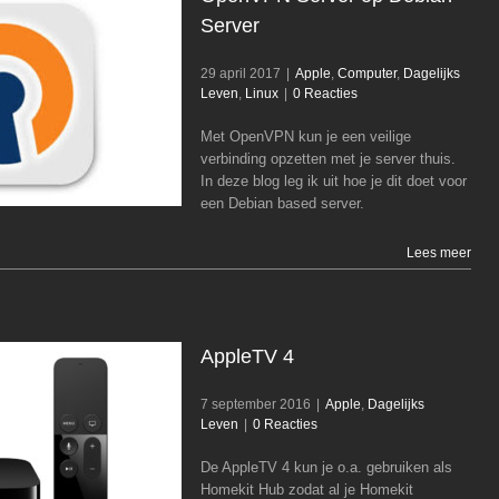
Server
29 april 2017
|
Apple
,
Computer
,
Dagelijks
Leven
,
Linux
|
0 Reacties
OpenVPN Server op Debian Server
Apple
Computer
Dagelijks Leven
Linux
Met OpenVPN kun je een veilige
verbinding opzetten met je server thuis.
In deze blog leg ik uit hoe je dit doet voor
een Debian based server.
Lees meer
AppleTV 4
7 september 2016
|
Apple
,
Dagelijks
Leven
|
0 Reacties
De AppleTV 4 kun je o.a. gebruiken als
AppleTV 4
Homekit Hub zodat al je Homekit
Apple
Dagelijks Leven