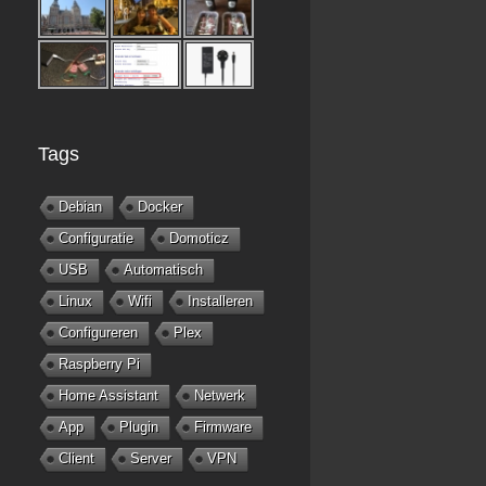
Tags
Debian
Docker
Configuratie
Domoticz
USB
Automatisch
Linux
Wifi
Installeren
Configureren
Plex
Raspberry Pi
Home Assistant
Netwerk
App
Plugin
Firmware
Client
Server
VPN