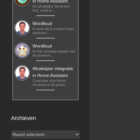
in Home Assistant
De afvalwijzer bevat een
fout, zoals je…
Wordfeud
Ik denk dat je contact moet
opnemen…
Wordfeud
Ik heb vandaag betaald voor
de premium…
Afvalwijzer integratie
in Home Assistant
Controleer of je Home-
Assistant in de goede…
Archieven
Archieven