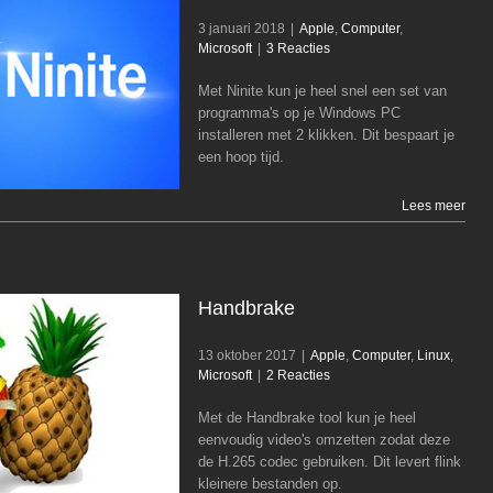
3 januari 2018
|
Apple
,
Computer
,
Microsoft
|
3 Reacties
Met Ninite kun je heel snel een set van
Ninite
programma's op je Windows PC
Apple
Computer
Microsoft
installeren met 2 klikken. Dit bespaart je
een hoop tijd.
Lees meer
Handbrake
13 oktober 2017
|
Apple
,
Computer
,
Linux
,
Microsoft
|
2 Reacties
Met de Handbrake tool kun je heel
Handbrake
eenvoudig video's omzetten zodat deze
Apple
Computer
Linux
Microsoft
de H.265 codec gebruiken. Dit levert flink
kleinere bestanden op.