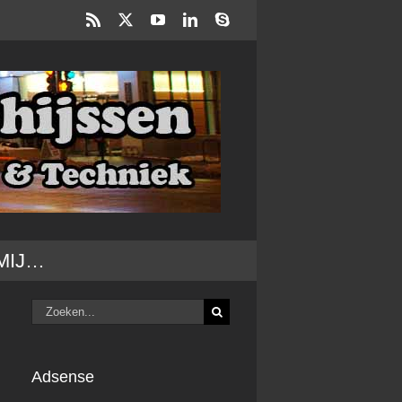
Rss
X
YouTube
LinkedIn
Skype
MIJ…
Zoeken
naar:
Adsense