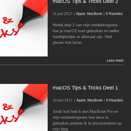
macOS Tips & Tricks Deel 2
11 juni 2017
|
Apple
,
MacBook
|
0 Reacties
Hierbij deel 2 van mijn ontdekkingsreis
macOS Tips & Tricks Deel 2
hoe je macOS kunt gebruiken en welke
handigheidjes er allemaal zijn. Veel
Apple
MacBook
plezier met lezen.
Lees meer
macOS Tips & Tricks Deel 1
10 juni 2017
|
Apple
,
MacBook
|
0 Reacties
Sinds kort heb ik een MacBook Pro en
macOS Tips & Tricks Deel 1
mijn ontdekkingsreis hoe deze te
gebruiken probeer ik te documenteren op
Apple
MacBook
mijn blog.