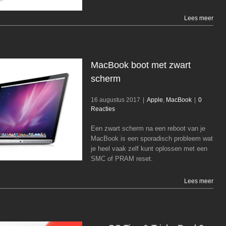
Lees meer
MacBook boot met zwart
scherm
16 augustus 2017
|
Apple
,
MacBook
|
0
Reacties
MacBook boot met zwart scherm
Apple
MacBook
Een zwart scherm na een reboot van je
MacBook is een sporadisch probleem wat
je heel vaak zelf kunt oplossen met een
SMC of PRAM reset.
Lees meer