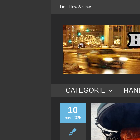
Ga
Liefst low & slow.
naar
inhoud
CATEGORIE
HAN
10
nov 2025