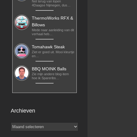
Net terug van lopen
4Daagse Nijmegen, dus…
ThermoWorks RFX &
Billows
Mede naar aanleiding van dit
verhaal heb…
Tomahawk Steak
Ziet er goed uit. Mooi kleurtje
en…
BBQ MOINK Balls
Zie mijn andere blog-item
hoe ik Spareribs…
Archieven
Archieven