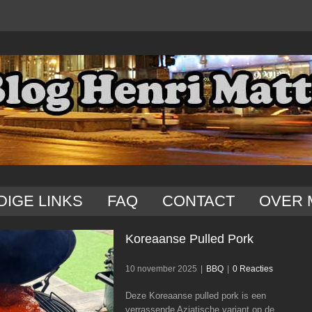
DIGE LINKS
FAQ
CONTACT
OVER 
Koreaanse Pulled Pork
10 november 2025
|
BBQ
|
0 Reacties
Deze Koreaanse pulled pork is een
Koreaanse Pulled Pork
verrassende Aziatische variant op de