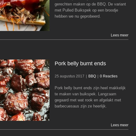
Broodje Pulled Buikspek
gerechten maken op de BBQ. De variant
met Pulled Buikspek op een broodje
BBQ
hebben we nu geprobeerd.
Lees meer
Pork belly burnt ends
25 augustus 2017
|
BBQ
|
0 Reacties
Pork belly burnt ends zijn heel makkelijk
Pork belly burnt ends
te maken van buikspek. Langzaam
gegaard met wat rook en afgelakt met
BBQ
barbecuesaus zijn ze heerlijk.
Lees meer