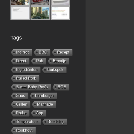
Tags
Indirect
BBQ
Recept
Direct
Rub
Broodje
Ingrediënten
Buikspek
Pulled Pork
Sweet Baby Ray's
BGE
Saus
Hamburger
Grillen
Marinade
Probe
App
Temperatuur
Bereiding
Rookhout