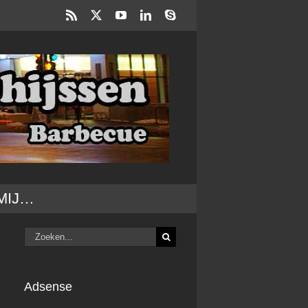
Rss
X
YouTube
LinkedIn
Skype
MIJ…
Zoeken
naar:
Adsense