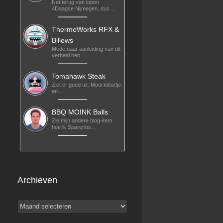
Net terug van lopen
4Daagse Nijmegen, dus…
ThermoWorks RFX &
Billows
Mede naar aanleiding van dit
verhaal heb…
Tomahawk Steak
Ziet er goed uit. Mooi kleurtje
en…
BBQ MOINK Balls
Zie mijn andere blog-item
hoe ik Spareribs…
Archieven
Archieven