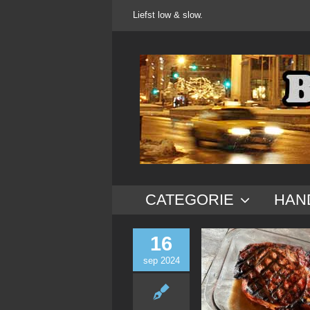
Ga
Liefst low & slow.
naar
inhoud
CATEGORIE
HAN
16
sep 2024