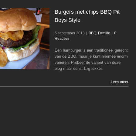
Burgers met chips BBQ Pit
Boys Style
5 september 2013
|
BBQ
,
Familie
|
0
Reacties
Burgers met chips BBQ Pit Boys Style
BBQ
Familie
Een hamburger is een traditioneel gerecht
van de BBQ, maar je kunt hiermee enorm
varieren. Probeer de variant van deze
blog maar eens. Erg lekker.
Lees meer