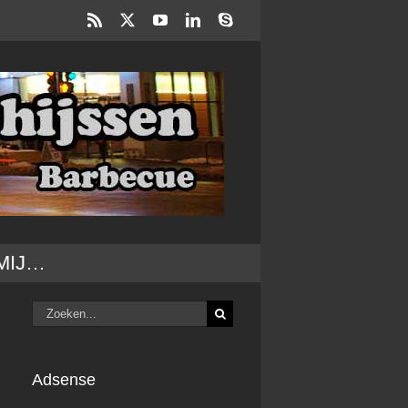
Rss
X
YouTube
LinkedIn
Skype
MIJ…
Zoeken
naar:
Adsense