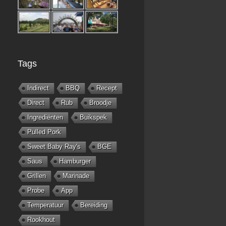
Tags
Indirect
BBQ
Recept
Direct
Rub
Broodje
Ingrediënten
Buikspek
Pulled Pork
Sweet Baby Ray's
BGE
Saus
Hamburger
Grillen
Marinade
Probe
App
Temperatuur
Bereiding
Rookhout