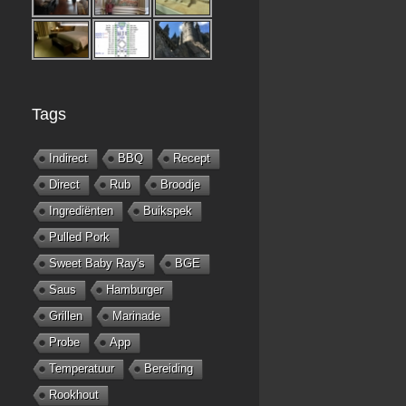
Tags
Indirect
BBQ
Recept
Direct
Rub
Broodje
Ingrediënten
Buikspek
Pulled Pork
Sweet Baby Ray's
BGE
Saus
Hamburger
Grillen
Marinade
Probe
App
Temperatuur
Bereiding
Rookhout