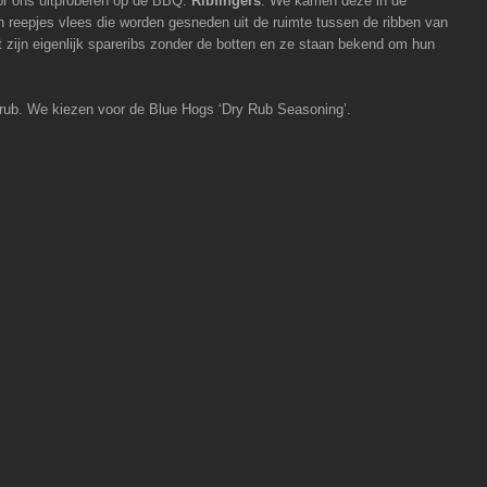
or ons uitproberen op de BBQ:
Ribfingers
. We kamen deze in de
ijn reepjes vlees die worden gesneden uit de ruimte tussen de ribben van
t zijn eigenlijk spareribs zonder de botten en ze staan bekend om hun
n rub. We kiezen voor de Blue Hogs ‘Dry Rub Seasoning’.