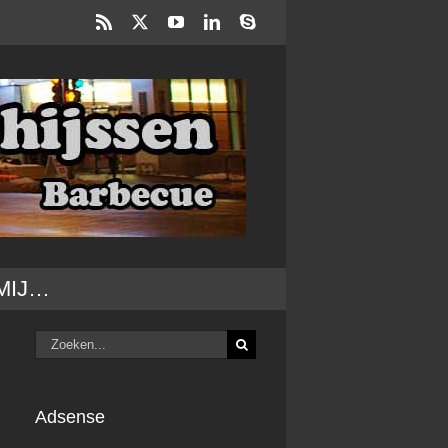
Rss
X
YouTube
LinkedIn
Skype
MIJ…
Zoeken
naar:
Adsense