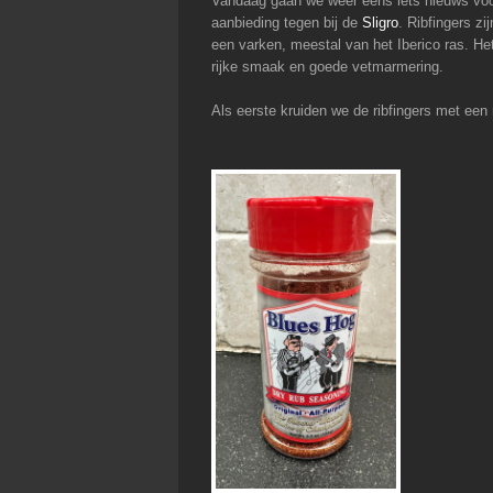
Vandaag gaan we weer eens iets nieuws vo
aanbieding tegen bij de
Sligro
. Ribfingers z
een varken, meestal van het Iberico ras. He
rijke smaak en goede vetmarmering.
Als eerste kruiden we de ribfingers met ee