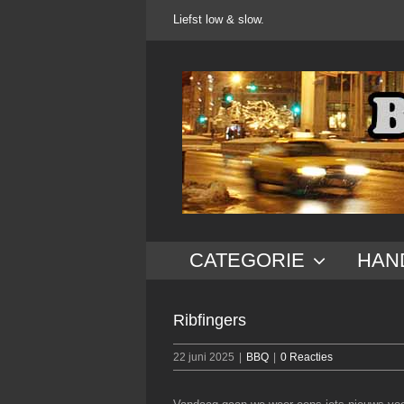
Ga
Liefst low & slow.
naar
inhoud
CATEGORIE
HAN
Ribfingers
22 juni 2025
|
BBQ
|
0 Reacties