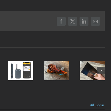
Facebook
X
LinkedIn
E-
mail
ThermoWorks
Oosterse
Tomahawk
RFX &
Buikspek
Steak
Billows
S
Login