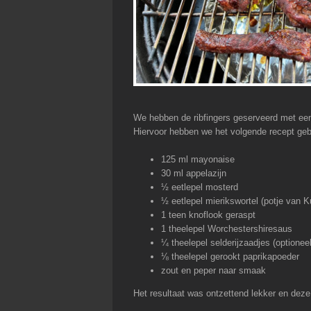
We hebben de ribfingers geserveerd met een 
Hiervoor hebben we het volgende recept geb
125 ml mayonaise
30 ml appelazijn
½ eetlepel mosterd
½ eetlepel mierikswortel (potje van 
1 teen knoflook geraspt
1 theelepel Worchestershiresaus
¼ theelepel selderijzaadjes (optioneel
⅛ theelepel gerookt paprikapoeder
zout en peper naar smaak
Het resultaat was ontzettend lekker en dez