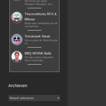
Net terug van lopen
4Daagse Nijmegen, dus…
ThermoWorks RFX &
Billows
Mede naar aanleiding van dit
verhaal heb…
Tomahawk Steak
Ziet er goed uit. Mooi kleurtje
en…
BBQ MOINK Balls
Zie mijn andere blog-item
hoe ik Spareribs…
Archieven
Archieven