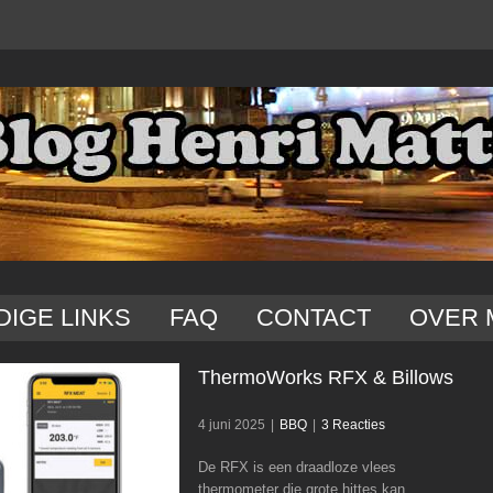
DIGE LINKS
FAQ
CONTACT
OVER 
ThermoWorks RFX & Billows
4 juni 2025
|
BBQ
|
3 Reacties
De RFX is een draadloze vlees
ThermoWorks RFX & Billows
thermometer die grote hittes kan