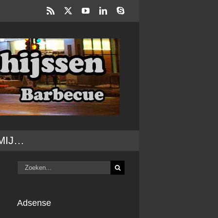
Rss
X
YouTube
LinkedIn
Skype
MIJ…
Zoeken
naar:
Adsense