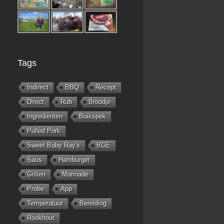
Tags
Indirect
BBQ
Recept
Direct
Rub
Broodje
Ingrediënten
Buikspek
Pulled Pork
Sweet Baby Ray's
BGE
Saus
Hamburger
Grillen
Marinade
Probe
App
Temperatuur
Bereiding
Rookhout