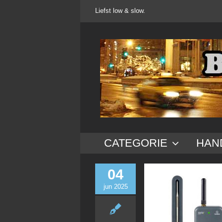
Ga
Liefst low & slow.
naar
inhoud
CATEGORIE
HAN
04
jun 2025