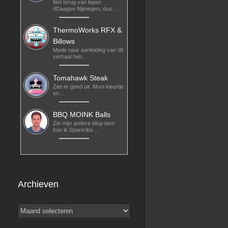
Net terug van lopen
4Daagse Nijmegen, dus…
ThermoWorks RFX &
Billows
Mede naar aanleiding van dit
verhaal heb…
Tomahawk Steak
Ziet er goed uit. Mooi kleurtje
en…
BBQ MOINK Balls
Zie mijn andere blog-item
hoe ik Spareribs…
Archieven
Archieven