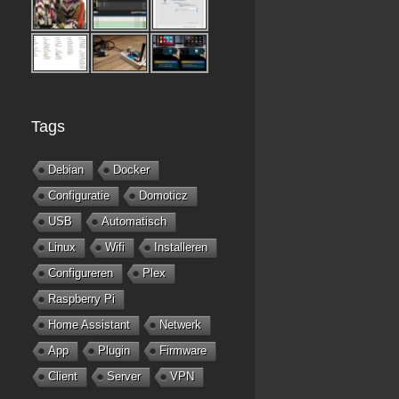
Tags
Debian
Docker
Configuratie
Domoticz
USB
Automatisch
Linux
Wifi
Installeren
Configureren
Plex
Raspberry Pi
Home Assistant
Netwerk
App
Plugin
Firmware
Client
Server
VPN