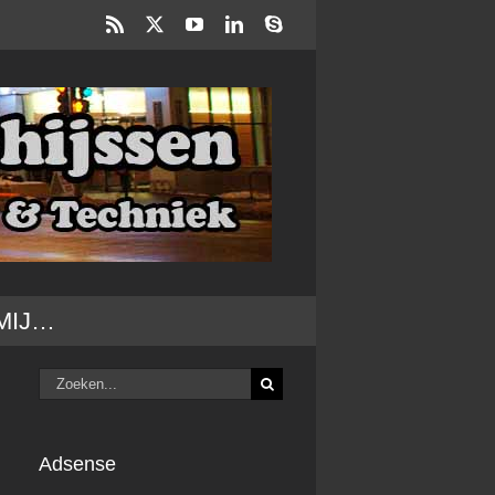
Rss
X
YouTube
LinkedIn
Skype
MIJ…
Zoeken
naar:
Adsense