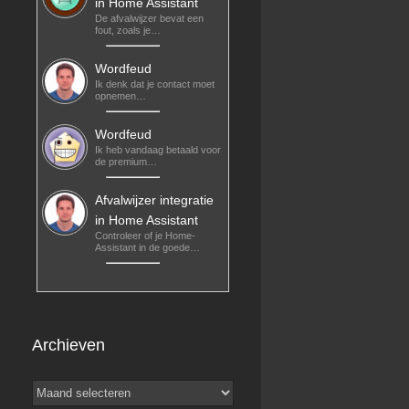
in Home Assistant
De afvalwijzer bevat een
fout, zoals je…
Wordfeud
Ik denk dat je contact moet
opnemen…
Wordfeud
Ik heb vandaag betaald voor
de premium…
Afvalwijzer integratie
in Home Assistant
Controleer of je Home-
Assistant in de goede…
Archieven
Archieven