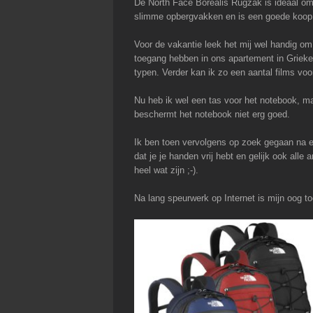
De North Face Borealis Rugzak is ideaal om 
slimme opbergvakken en is een goede koop
Voor de vakantie leek het mij wel handig om
toegang hebben in ons apartement in Grieken
typen. Verder kan ik zo een aantal films v
Nu heb ik wel een tas voor het notebook, m
beschermt het notebook niet erg goed.
Ik ben toen vervolgens op zoek gegaan na e
dat je je handen vrij hebt en gelijk ook alle
heel wat zijn ;-).
Na lang speurwerk op Internet is mijn oog t