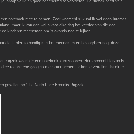
je laptop veilig en goed beschermd te vervoeren. De rugzak heeft vele
.
 een notebook mee te nemen. Zeer waarschijnlijk zal ik wel geen Internet
land, maar ik kan dan wel alvast elke dag het verslag van die dag
oor de kinderen meenemen om ’s avonds nog te kijken.
aar die is niet zo handig met het meenemen en belangrijker nog, deze
en rugzak waarin je een notebook kunt stoppen. Het voordeel hiervan is
 andere technische gadgets mee kunt nemen. Ik kan je vertellen dat dit er
oen gevallen op ‘The North Face Borealis Rugzak’.