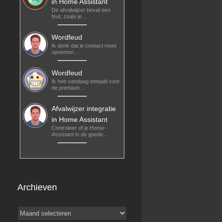
in Home Assistant
De afvalwijzer bevat een
fout, zoals je…
Wordfeud
Ik denk dat je contact moet
opnemen…
Wordfeud
Ik heb vandaag betaald voor
de premium…
Afvalwijzer integratie
in Home Assistant
Controleer of je Home-
Assistant in de goede…
Archieven
Archieven