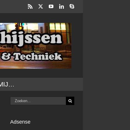
Rss
X
YouTube
LinkedIn
Skype
MIJ…
Zoeken
naar:
Adsense