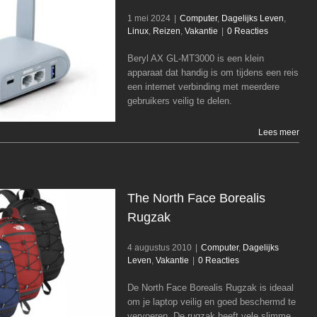
1 mei 2024
|
Computer
,
Dagelijks Leven
,
Linux
,
Reizen
,
Vakantie
|
0 Reacties
Beryl AX GL-MT3000
Beryl AX GL-MT3000 is een klein
Computer
Dagelijks Leven
Linux
Reizen
apparaat dat handig is om tijdens een reis
Vakantie
een internet verbinding met meerdere
gebruikers veilig te delen.
Lees meer
The North Face Borealis
Rugzak
4 augustus 2010
|
Computer
,
Dagelijks
Leven
,
Vakantie
|
0 Reacties
The North Face Borealis Rugzak
Computer
Dagelijks Leven
Vakantie
De North Face Borealis Rugzak is ideaal
om je laptop veilig en goed beschermd te
vervoeren. De rugzak heeft vele slimme