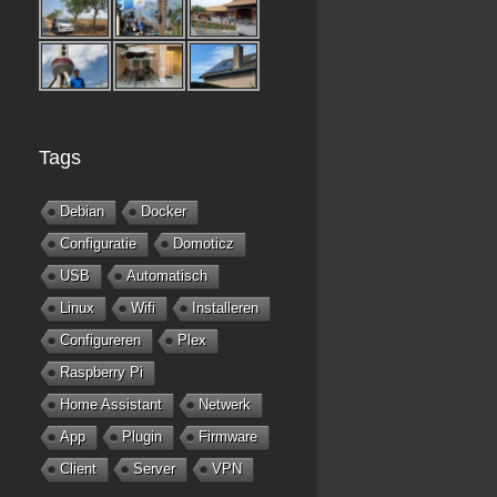
Tags
Debian
Docker
Configuratie
Domoticz
USB
Automatisch
Linux
Wifi
Installeren
Configureren
Plex
Raspberry Pi
Home Assistant
Netwerk
App
Plugin
Firmware
Client
Server
VPN