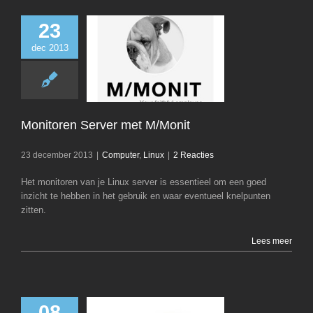
23
dec 2013
Monitoren Serv
M/Monit
Computer
Li
Monitoren Server met M/Monit
23 december 2013
|
Computer
,
Linux
|
2 Reacties
Het monitoren van je Linux server is essentieel om een goed
inzicht te hebben in het gebruik en waar eventueel knelpunten
zitten.
Lees meer
08