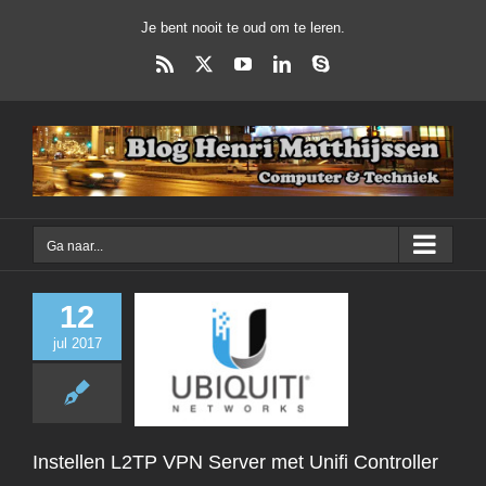
Ga
Je bent nooit te oud om te leren.
naar
inhoud
Rss
X
YouTube
LinkedIn
Skype
Ga naar...
12
jul 2017
Instellen L2TP VP
met Unifi Contr
Computer
Dagelij
Instellen L2TP VPN Server met Unifi Controller