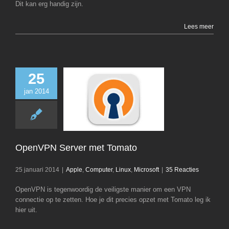
Dit kan erg handig zijn.
Lees meer
25
jan 2014
OpenVPN Serve
Tomato
Apple
Computer
Microsoft
OpenVPN Server met Tomato
25 januari 2014
|
Apple
,
Computer
,
Linux
,
Microsoft
|
35 Reacties
OpenVPN is tegenwoordig de veiligste manier om een VPN
connectie op te zetten. Hoe je dit precies opzet met Tomato leg ik
hier uit.