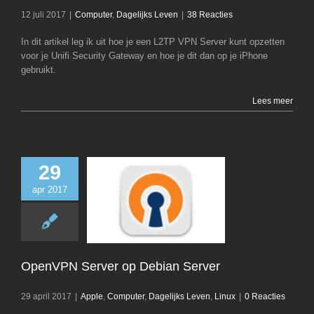
12 juli 2017
|
Computer
,
Dagelijks Leven
|
38 Reacties
In dit artikel leg ik uit hoe je een L2TP VPN Server kunt opzetten
voor je Unifi Security Gateway en hoe je dit dan op je iPhone
gebruikt.
Lees meer
29
apr 2017
OpenVPN Serv
Debian Serv
Apple
Computer
Leven
Lin
OpenVPN Server op Debian Server
29 april 2017
|
Apple
,
Computer
,
Dagelijks Leven
,
Linux
|
0 Reacties