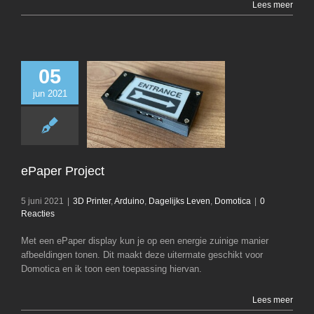
Lees meer
05
jun 2021
ePaper Proj
3D Printer
Ard
Dagelijks Leven
D
ePaper Project
5 juni 2021
|
3D Printer
,
Arduino
,
Dagelijks Leven
,
Domotica
|
0
Reacties
Met een ePaper display kun je op een energie zuinige manier
afbeeldingen tonen. Dit maakt deze uitermate geschikt voor
Domotica en ik toon een toepassing hiervan.
Lees meer