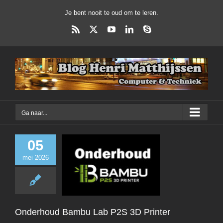
Ga
Je bent nooit te oud om te leren.
naar
inhoud
Rss
X
YouTube
LinkedIn
Skype
Ga naar...
05
mei 2026
Onderhoud Bam
P2S 3D Prin
3D Printer
Onderhoud Bambu Lab P2S 3D Printer