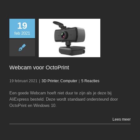
19
feb 2021
Webcam voor Oc
3D Printer
Com
Webcam voor OctoPrint
19 februari 2021
|
3D Printer
,
Computer
|
5 Reacties
Een goede Webcam hoeft niet duur te zijn als je deze bij
AliExpress besteld. Deze wordt standaard ondersteund door
OctoPrint en Windows 10.
Lees meer