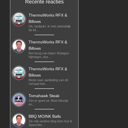
Recente reacties
ThermoWorks RFX &
Billows
Ok, bedankt. Ik heb uiteindelijk
de kit…
ThermoWorks RFX &
Billows
Net terug van lopen 4Daagse
Nijmegen, dus…
ThermoWorks RFX &
Billows
Mede naar aanleiding van dit
verhaal heb…
Tomahawk Steak
Ziet er goed uit. Mooi kleurtje
en…
BBQ MOINK Balls
Zie mijn andere blog-item hoe ik
Spareribs…