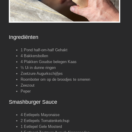
Ingrediënten
1 Pond half-om-half Gehakt
4 Bakkersbollen
4 Plakken Goudse belegen Kaas
½ Ui in dunne ringen
Zoetzure Augurkschijfjes
Roomboter om op de broodjes te smeren
Zeezout
Peper
Smashburger Sauce
4 Eetlepels Mayonaise
2 Eetlepels Tomatenketchup
1 Eetlepel Gele Mosterd