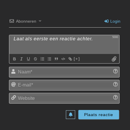
Abonneren
Login
5000
[+]
Naam
E-
mail*
Websi