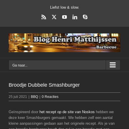
Ga
Liefst low & slow.
naar
inhoud
Rss
X
YouTube
LinkedIn
Skype
Ga naar...
Broodje Dubbele Smashburger
25 juli 2021
|
BBQ
|
0 Reacties
Geïnspireerd door
het recept op de site van Noskos
hebben we
deze keer Smashburgers gemaakt. We hebben zelf een aantal
kleine aanpassingen gedaan aan het originele recept. Als je van