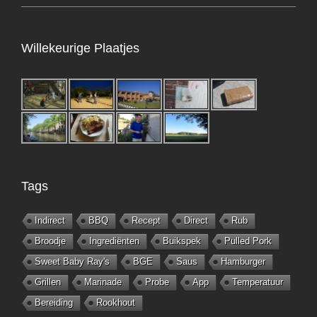
Willekeurige Plaatjes
Tags
Indirect
BBQ
Recept
Direct
Rub
Broodje
Ingrediënten
Buikspek
Pulled Pork
Sweet Baby Ray's
BGE
Saus
Hamburger
Grillen
Marinade
Probe
App
Temperatuur
Bereiding
Rookhout