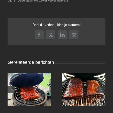
dik is. Deze gaan we zeker vaker maken!
Deel dit verhaal, kies je platform!
Facebook
X
LinkedIn
E-
mail
Gerelateerde berichten
Koreaanse Pulled Pork